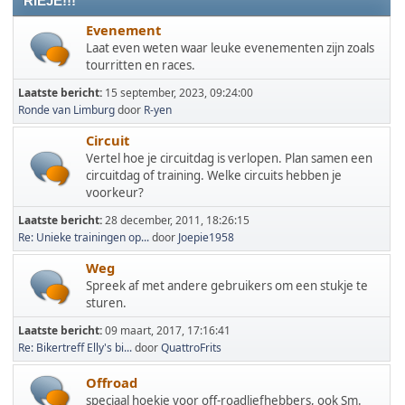
RIEJE!!!
Evenement
Laat even weten waar leuke evenementen zijn zoals
tourritten en races.
Laatste bericht:
15 september, 2023, 09:24:00
Ronde van Limburg
door
R-yen
Circuit
Vertel hoe je circuitdag is verlopen. Plan samen een
circuitdag of training. Welke circuits hebben je
voorkeur?
Laatste bericht:
28 december, 2011, 18:26:15
Re: Unieke trainingen op...
door
Joepie1958
Weg
Spreek af met andere gebruikers om een stukje te
sturen.
Laatste bericht:
09 maart, 2017, 17:16:41
Re: Bikertreff Elly's bi...
door
QuattroFrits
Offroad
speciaal hoekje voor off-roadliefhebbers, ook Sm.