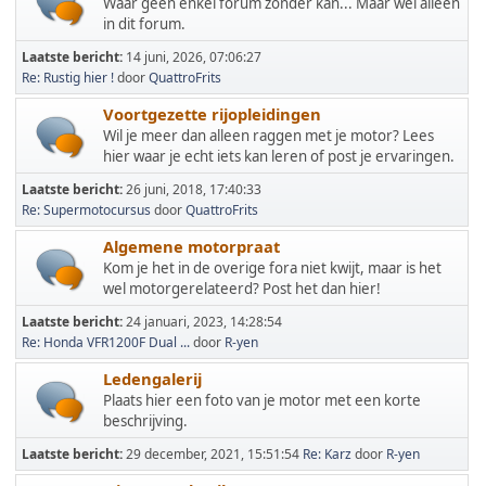
Waar geen enkel forum zonder kan... Maar wel alleen
in dit forum.
Laatste bericht:
14 juni, 2026, 07:06:27
Re: Rustig hier !
door
QuattroFrits
Voortgezette rijopleidingen
Wil je meer dan alleen raggen met je motor? Lees
hier waar je echt iets kan leren of post je ervaringen.
Laatste bericht:
26 juni, 2018, 17:40:33
Re: Supermotocursus
door
QuattroFrits
Algemene motorpraat
Kom je het in de overige fora niet kwijt, maar is het
wel motorgerelateerd? Post het dan hier!
Laatste bericht:
24 januari, 2023, 14:28:54
Re: Honda VFR1200F Dual ...
door
R-yen
Ledengalerij
Plaats hier een foto van je motor met een korte
beschrijving.
Laatste bericht:
29 december, 2021, 15:51:54
Re: Karz
door
R-yen