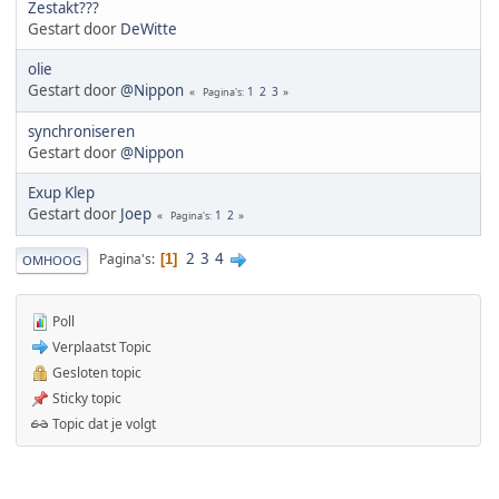
Zestakt???
Gestart door
DeWitte
olie
Gestart door
@Nippon
1
2
3
Pagina's
synchroniseren
Gestart door
@Nippon
Exup Klep
Gestart door
Joep
1
2
Pagina's
2
3
4
Pagina's
1
OMHOOG
Poll
Verplaatst Topic
Gesloten topic
Sticky topic
Topic dat je volgt