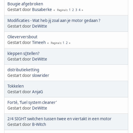
Bougie afgebroken
Gestart door
Busaberke
1
2
3
4
Pagina's
Modificaties - Wat heb jij zoal aan je motor gedaan ?
Gestart door
DeWitte
Olieverversbout
Gestart door
Timeeh
1
2
Pagina's
kleppen s()tellen?
Gestart door
DeWitte
distributieketting
Gestart door
slowrider
Tokkelen
Gestart door
AnjaG
Forté, ‘fuel system cleaner’
Gestart door
DeWitte
2/4 SIGHT switchen tussen twee en viertakt in een motor
Gestart door
B-Witch