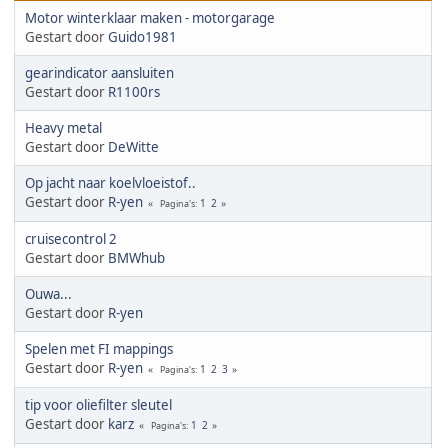
Motor winterklaar maken - motorgarage
Gestart door
Guido1981
gearindicator aansluiten
Gestart door
R1100rs
Heavy metal
Gestart door
DeWitte
Op jacht naar koelvloeistof..
Gestart door
R-yen
1
2
Pagina's
cruisecontrol 2
Gestart door
BMWhub
Ouwa...
Gestart door
R-yen
Spelen met FI mappings
Gestart door
R-yen
1
2
3
Pagina's
tip voor oliefilter sleutel
Gestart door
karz
1
2
Pagina's