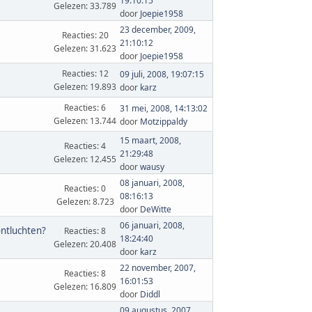
19:10:15
Gelezen: 33.789
door
Joepie1958
23 december, 2009,
Reacties: 20
21:10:12
Gelezen: 31.623
door
Joepie1958
Reacties: 12
09 juli, 2008, 19:07:15
Gelezen: 19.893
door
karz
Reacties: 6
31 mei, 2008, 14:13:02
Gelezen: 13.744
door
Motzippaldy
15 maart, 2008,
Reacties: 4
21:29:48
Gelezen: 12.455
door
wausy
08 januari, 2008,
Reacties: 0
08:16:13
Gelezen: 8.723
door
DeWitte
06 januari, 2008,
ntluchten?
Reacties: 8
18:24:40
Gelezen: 20.408
door
karz
22 november, 2007,
Reacties: 8
16:01:53
Gelezen: 16.809
door
Diddl
09 augustus, 2007,