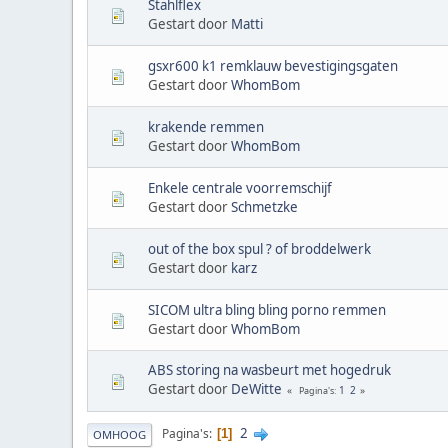
Stahlflex
Gestart door
Matti
gsxr600 k1 remklauw bevestigingsgaten
Gestart door
WhomBom
krakende remmen
Gestart door
WhomBom
Enkele centrale voorremschijf
Gestart door
Schmetzke
out of the box spul ? of broddelwerk
Gestart door
karz
SICOM ultra bling bling porno remmen
Gestart door
WhomBom
ABS storing na wasbeurt met hogedruk
Gestart door
DeWitte
1
2
Pagina's
2
Pagina's
1
OMHOOG