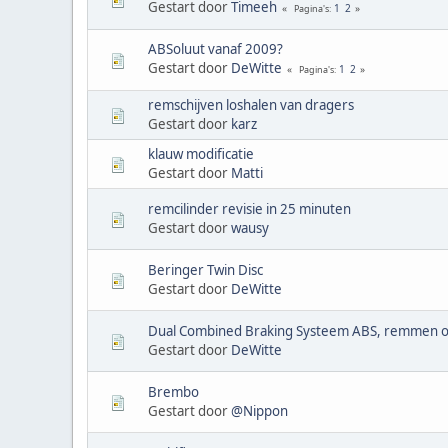
Gestart door
Timeeh
1
2
Pagina's
ABSoluut vanaf 2009?
Gestart door
DeWitte
1
2
Pagina's
remschijven loshalen van dragers
Gestart door
karz
klauw modificatie
Gestart door
Matti
remcilinder revisie in 25 minuten
Gestart door
wausy
Beringer Twin Disc
Gestart door
DeWitte
Dual Combined Braking Systeem ABS, remmen o
Gestart door
DeWitte
Brembo
Gestart door
@Nippon