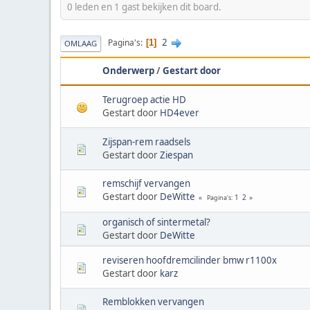
0 leden en 1 gast bekijken dit board.
2
Pagina's
1
OMLAAG
Onderwerp
/
Gestart door
Terugroep actie HD
Gestart door
HD4ever
Zijspan-rem raadsels
Gestart door
Ziespan
remschijf vervangen
Gestart door
DeWitte
1
2
Pagina's
organisch of sintermetal?
Gestart door
DeWitte
reviseren hoofdremcilinder bmw r1100x
Gestart door
karz
Remblokken vervangen