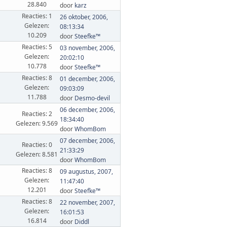
28.840
door
karz
Reacties: 1
26 oktober, 2006,
Gelezen:
08:13:34
10.209
door
Steefke™
Reacties: 5
03 november, 2006,
Gelezen:
20:02:10
10.778
door
Steefke™
Reacties: 8
01 december, 2006,
Gelezen:
09:03:09
11.788
door
Desmo-devil
06 december, 2006,
Reacties: 2
18:34:40
Gelezen: 9.569
door
WhomBom
07 december, 2006,
Reacties: 0
21:33:29
Gelezen: 8.581
door
WhomBom
Reacties: 8
09 augustus, 2007,
Gelezen:
11:47:40
12.201
door
Steefke™
Reacties: 8
22 november, 2007,
Gelezen:
16:01:53
16.814
door
Diddl