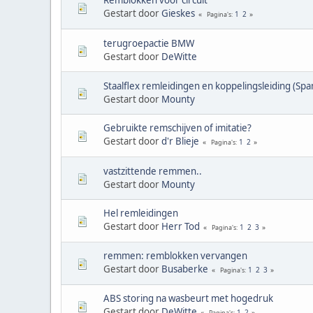
Remblokken voor circuit
Gestart door
Gieskes
1
2
Pagina's
terugroepactie BMW
Gestart door
DeWitte
Staalflex remleidingen en koppelingsleiding (Sp
Gestart door
Mounty
Gebruikte remschijven of imitatie?
Gestart door
d'r Blieje
1
2
Pagina's
vastzittende remmen..
Gestart door
Mounty
Hel remleidingen
Gestart door
Herr Tod
1
2
3
Pagina's
remmen: remblokken vervangen
Gestart door
Busaberke
1
2
3
Pagina's
ABS storing na wasbeurt met hogedruk
Gestart door
DeWitte
1
2
Pagina's