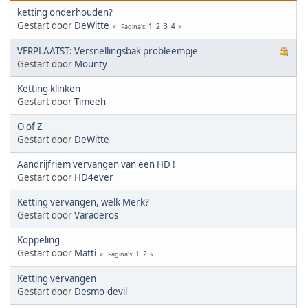
ketting onderhouden?
Gestart door
DeWitte
1
2
3
4
Pagina's
VERPLAATST: Versnellingsbak probleempje
Gestart door
Mounty
Ketting klinken
Gestart door
Timeeh
O of Z
Gestart door
DeWitte
Aandrijfriem vervangen van een HD !
Gestart door
HD4ever
Ketting vervangen, welk Merk?
Gestart door
Varaderos
Koppeling
Gestart door
Matti
1
2
Pagina's
Ketting vervangen
Gestart door
Desmo-devil