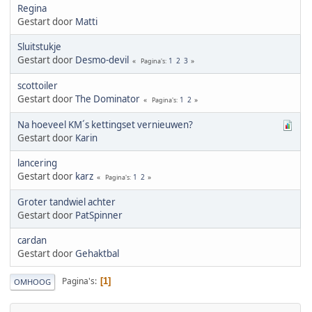
Regina
Gestart door
Matti
Sluitstukje
Gestart door
Desmo-devil
1
2
3
Pagina's
scottoiler
Gestart door
The Dominator
1
2
Pagina's
Na hoeveel KM´s kettingset vernieuwen?
Gestart door
Karin
lancering
Gestart door
karz
1
2
Pagina's
Groter tandwiel achter
Gestart door
PatSpinner
cardan
Gestart door
Gehaktbal
Pagina's
1
OMHOOG