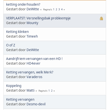
ketting onderhouden?
Gestart door
DeWitte
1
2
3
4
Pagina's
VERPLAATST: Versnellingsbak probleempje
Gestart door
Mounty
Ketting klinken
Gestart door
Timeeh
O of Z
Gestart door
DeWitte
Aandrijfriem vervangen van een HD !
Gestart door
HD4ever
Ketting vervangen, welk Merk?
Gestart door
Varaderos
Koppeling
Gestart door
Matti
1
2
Pagina's
Ketting vervangen
Gestart door
Desmo-devil