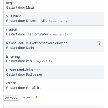
Regina
Gestart door
Matti
Sluitstukje
Gestart door
Desmo-devil
1
2
3
Pagina's
scottoiler
Gestart door
The Dominator
1
2
Pagina's
Na hoeveel KM´s kettingset vernieuwen?
Gestart door
Karin
lancering
Gestart door
karz
1
2
Pagina's
Groter tandwiel achter
Gestart door
PatSpinner
cardan
Gestart door
Gehaktbal
Pagina's
1
OMHOOG