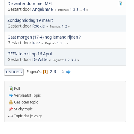
De winter door met MFL
Gestart door
AngelInMe
1
2
3
...
6
Pagina's
Zondagmiddag 19 maart
Gestart door
Rookie
1
2
Pagina's
Gaat morgen (17-4) nog iemand rijden ?
Gestart door
karz
1
2
3
Pagina's
GEEN toerrit op 16 April
Gestart door
DeWitte
1
2
3
4
Pagina's
2
3
...
5
Pagina's
1
OMHOOG
Poll
Verplaatst Topic
Gesloten topic
Sticky topic
Topic dat je volgt