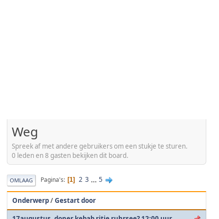
Weg
Spreek af met andere gebruikers om een stukje te sturen.
0 leden en 8 gasten bekijken dit board.
2
3
...
5
Pagina's
1
OMLAAG
Onderwerp
/
Gestart door
17augustus, doner kebab ritje ruhrsee? 12:00 uur