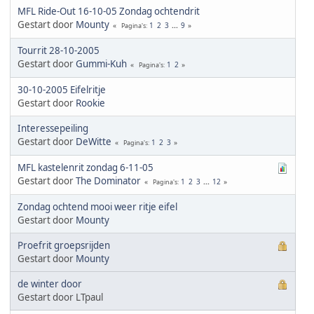
MFL Ride-Out 16-10-05 Zondag ochtendrit
Gestart door
Mounty
1
2
3
...
9
Pagina's
Tourrit 28-10-2005
Gestart door
Gummi-Kuh
1
2
Pagina's
30-10-2005 Eifelritje
Gestart door
Rookie
Interessepeiling
Gestart door
DeWitte
1
2
3
Pagina's
MFL kastelenrit zondag 6-11-05
Gestart door
The Dominator
1
2
3
...
12
Pagina's
Zondag ochtend mooi weer ritje eifel
Gestart door
Mounty
Proefrit groepsrijden
Gestart door
Mounty
de winter door
Gestart door LTpaul