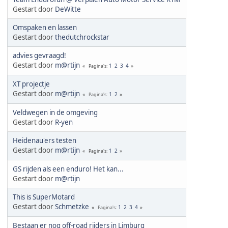
Gestart door
DeWitte
Omspaken en lassen
Gestart door
thedutchrockstar
advies gevraagd!
Gestart door
m@rtijn
1
2
3
4
Pagina's
XT projectje
Gestart door
m@rtijn
1
2
Pagina's
Veldwegen in de omgeving
Gestart door
R-yen
Heidenau'ers testen
Gestart door
m@rtijn
1
2
Pagina's
GS rijden als een enduro! Het kan...
Gestart door
m@rtijn
This is SuperMotard
Gestart door
Schmetzke
1
2
3
4
Pagina's
Bestaan er nog off-road rijders in Limburg