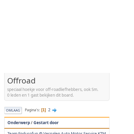
Offroad
speciaal hoekje voor off-roadliefhebbers, ook Sm.
0 leden en 1 gast bekijken dit board.
2
Pagina's
1
OMLAAG
Onderwerp
/
Gestart door
Team Endurofun @ Verpalen Auto Motor Service KTM