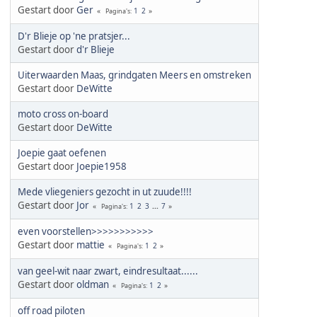
Gestart door
Ger
1
2
Pagina's
D'r Blieje op 'ne pratsjer...
Gestart door
d'r Blieje
Uiterwaarden Maas, grindgaten Meers en omstreken
Gestart door
DeWitte
moto cross on-board
Gestart door
DeWitte
Joepie gaat oefenen
Gestart door
Joepie1958
Mede vliegeniers gezocht in ut zuude!!!!
Gestart door
Jor
1
2
3
...
7
Pagina's
even voorstellen>>>>>>>>>>>
Gestart door
mattie
1
2
Pagina's
van geel-wit naar zwart, eindresultaat......
Gestart door
oldman
1
2
Pagina's
off road piloten