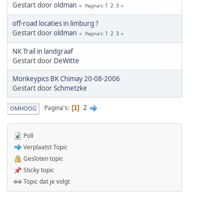
Gestart door
oldman
1
2
3
Pagina's
off-road locaties in limburg ?
Gestart door
oldman
1
2
3
Pagina's
NK Trail in landgraaf
Gestart door
DeWitte
Monkeypics BK Chimay 20-08-2006
Gestart door
Schmetzke
2
Pagina's
1
OMHOOG
Poll
Verplaatst Topic
Gesloten topic
Sticky topic
Topic dat je volgt