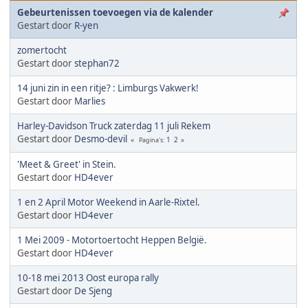
Gebeurtenissen toevoegen via de kalender
Gestart door
R-yen
zomertocht
Gestart door
stephan72
14 juni zin in een ritje? : Limburgs Vakwerk!
Gestart door
Marlies
Harley-Davidson Truck zaterdag 11 juli Rekem
Gestart door
Desmo-devil
1
2
Pagina's
'Meet & Greet' in Stein.
Gestart door
HD4ever
1 en 2 April Motor Weekend in Aarle-Rixtel.
Gestart door
HD4ever
1 Mei 2009 - Motortoertocht Heppen België.
Gestart door
HD4ever
10-18 mei 2013 Oost europa rally
Gestart door
De Sjeng