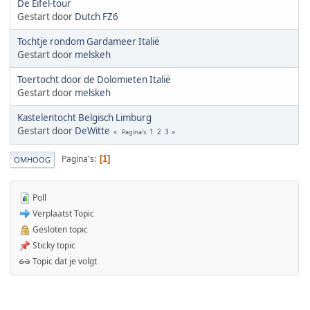
De Eifel-tour
Gestart door
Dutch FZ6
Tochtje rondom Gardameer Italië
Gestart door
melskeh
Toertocht door de Dolomieten Italië
Gestart door
melskeh
Kastelentocht Belgisch Limburg
Gestart door
DeWitte
1
2
3
Pagina's
Pagina's
1
OMHOOG
Poll
Verplaatst Topic
Gesloten topic
Sticky topic
Topic dat je volgt