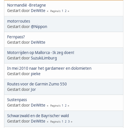
Normandië -Bretagne
Gestart door
DeWitte
1
2
Pagina's
motorroutes
Gestart door
@Nippon
Fernpass?
Gestart door
DeWitte
Motorrijden op Mallorca - Ik zeg doen!
Gestart door
SuzukiLimburg
In mei 2010 naar het gardameer en dolomieten
Gestart door
pieke
Routes voor de Garmin Zumo 550
Gestart door
Jor
Sustenpass
Gestart door
DeWitte
1
2
Pagina's
Schwarzwald en de Bayrischer wald
Gestart door
DeWitte
1
2
3
Pagina's