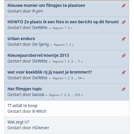
Nieuwe manier om filmpjes te plaatsen
Gestart door
R-yen
HOWTO Zo plaats ik een foto in een bericht op dit forum!
Gestart door
DeWitte
1
2
Pagina's
Urban enduro
Gestart door
De Sjeng
1
2
Pagina's
Nieuwjaarsborrel/etentje 2013
Gestart door
DeWitte
1
2
3
...
7
Pagina's
wat voor koekblik rij jij naast je brommert?
Gestart door
DeWitte
1
2
3
...
54
Pagina's
Het filmpjes topic
Gestart door
banzai
1
2
3
...
153
Pagina's
TT asfalt te koop
Gestart door
B-Witch
Wat zegt U?
Gestart door
HD4ever