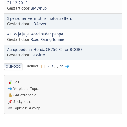
21-12-2012
Gestart door
BMWhub
3 personen vermist na motortreffen.
Gestart door
HD4ever
A.O.W ja ja, je word ouder pappa
Gestart door
Road Racing Tonnie
Aangeboden » Honda CB750 F2 for BOOBS
Gestart door
DeWitte
2
3
...
26
Pagina's
1
OMHOOG
Poll
Verplaatst Topic
Gesloten topic
Sticky topic
Topic dat je volgt