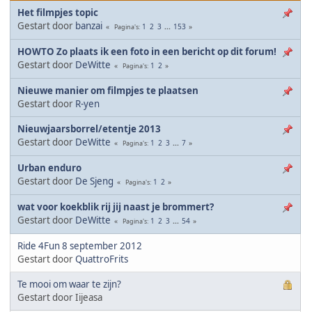
Het filmpjes topic
Gestart door
banzai
1
2
3
...
153
Pagina's
HOWTO Zo plaats ik een foto in een bericht op dit forum!
Gestart door
DeWitte
1
2
Pagina's
Nieuwe manier om filmpjes te plaatsen
Gestart door
R-yen
Nieuwjaarsborrel/etentje 2013
Gestart door
DeWitte
1
2
3
...
7
Pagina's
Urban enduro
Gestart door
De Sjeng
1
2
Pagina's
wat voor koekblik rij jij naast je brommert?
Gestart door
DeWitte
1
2
3
...
54
Pagina's
Ride 4Fun 8 september 2012
Gestart door
QuattroFrits
Te mooi om waar te zijn?
Gestart door Iijeasa