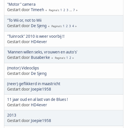
"Motor" camera
Gestart door
Timeeh
1
2
3
...
7
Pagina's
"To Wii or, not to Wii
Gestart door
De Sjeng
1
2
3
4
Pagina's
"Tuinrock" 2010 is weer voorbij !!
Gestart door
HD4ever
'Mannen willen seks, vrouwen en auto's'
Gestart door
Busaberke
1
2
Pagina's
(motor) Videoclips
Gestart door
De Sjeng
(neer) geflikkerd in maastricht
Gestart door
Joepie1958
11 jaar oud en al last van de Blues !
Gestart door
HD4ever
2013
Gestart door
Joepie1958