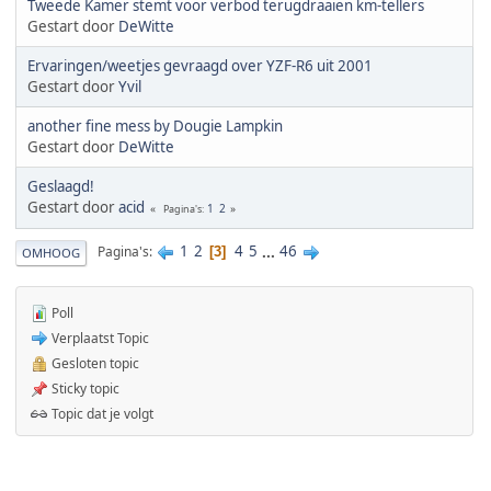
Tweede Kamer stemt voor verbod terugdraaien km-tellers
Gestart door
DeWitte
Ervaringen/weetjes gevraagd over YZF-R6 uit 2001
Gestart door
Yvil
another fine mess by Dougie Lampkin
Gestart door
DeWitte
Geslaagd!
Gestart door
acid
1
2
Pagina's
1
2
4
5
...
46
Pagina's
3
OMHOOG
Poll
Verplaatst Topic
Gesloten topic
Sticky topic
Topic dat je volgt