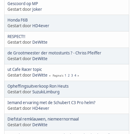
Gescoord op MP
Gestart door
Joker
Honda F6B
Gestart door
HD4ever
RESPECT!!
Gestart door
DeWitte
de Grootmeester der motostunts ? - Chriss Pfeiffer
Gestart door
DeWitte
ut Cafe Racer topic
Gestart door
DeWitte
1
2
3
4
Pagina's
Opheffingsuitverkoop Ron Heuts
Gestart door
SuzukiLimburg
Iemand ervaring met de Schubert C3 Pro helm?
Gestart door
HD4ever
Diefstal remklauwen, niemeernormaal
Gestart door
DeWitte