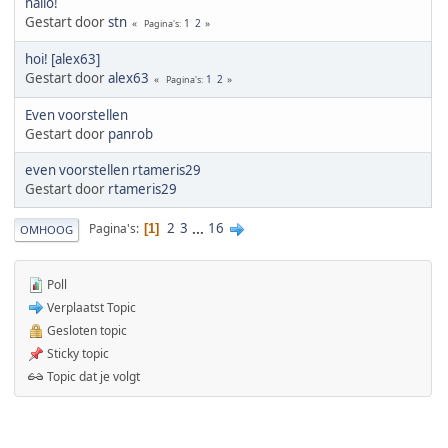
hallo!
Gestart door
stn
1
2
Pagina's
hoi! [alex63]
Gestart door
alex63
1
2
Pagina's
Even voorstellen
Gestart door
panrob
even voorstellen rtameris29
Gestart door
rtameris29
2
3
...
16
Pagina's
1
OMHOOG
Poll
Verplaatst Topic
Gesloten topic
Sticky topic
Topic dat je volgt