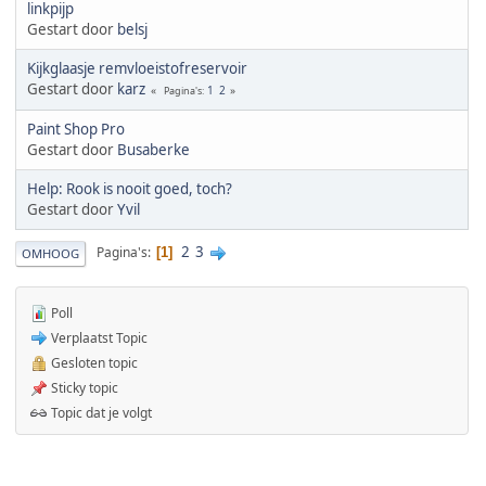
linkpijp
Gestart door
belsj
Kijkglaasje remvloeistofreservoir
Gestart door
karz
1
2
Pagina's
Paint Shop Pro
Gestart door
Busaberke
Help: Rook is nooit goed, toch?
Gestart door
Yvil
2
3
Pagina's
1
OMHOOG
Poll
Verplaatst Topic
Gesloten topic
Sticky topic
Topic dat je volgt