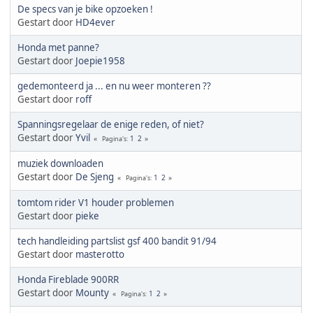
De specs van je bike opzoeken !
Gestart door
HD4ever
Honda met panne?
Gestart door
Joepie1958
gedemonteerd ja ... en nu weer monteren ??
Gestart door
roff
Spanningsregelaar de enige reden, of niet?
Gestart door
Yvil
1
2
Pagina's
muziek downloaden
Gestart door
De Sjeng
1
2
Pagina's
tomtom rider V1 houder problemen
Gestart door
pieke
tech handleiding partslist gsf 400 bandit 91/94
Gestart door
masterotto
Honda Fireblade 900RR
Gestart door
Mounty
1
2
Pagina's