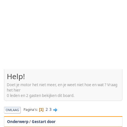
Help!
Doet je motor het niet meer, en je weet niet hoe en wat ? Vraag
het hier
0 leden en 2 gasten bekijken dit board.
2
3
Pagina's
1
OMLAAG
Onderwerp
/
Gestart door