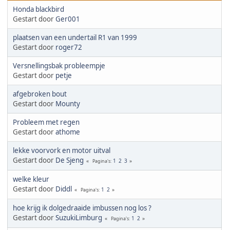
Honda blackbird
Gestart door
Ger001
plaatsen van een undertail R1 van 1999
Gestart door
roger72
Versnellingsbak probleempje
Gestart door
petje
afgebroken bout
Gestart door
Mounty
Probleem met regen
Gestart door
athome
lekke voorvork en motor uitval
Gestart door
De Sjeng
1
2
3
Pagina's
welke kleur
Gestart door
Diddl
1
2
Pagina's
hoe krijg ik dolgedraaide imbussen nog los ?
Gestart door
SuzukiLimburg
1
2
Pagina's