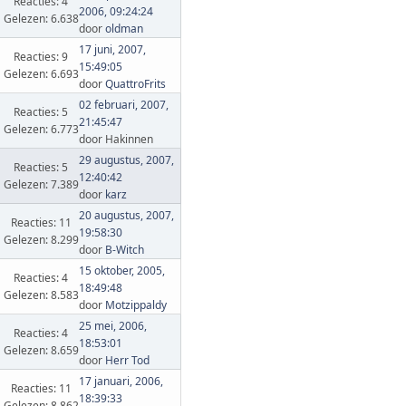
Reacties: 4
2006, 09:24:24
Gelezen: 6.638
door
oldman
17 juni, 2007,
Reacties: 9
15:49:05
Gelezen: 6.693
door
QuattroFrits
02 februari, 2007,
Reacties: 5
21:45:47
Gelezen: 6.773
door Hakinnen
29 augustus, 2007,
Reacties: 5
12:40:42
Gelezen: 7.389
door
karz
20 augustus, 2007,
Reacties: 11
19:58:30
Gelezen: 8.299
door
B-Witch
15 oktober, 2005,
Reacties: 4
18:49:48
Gelezen: 8.583
door
Motzippaldy
25 mei, 2006,
Reacties: 4
18:53:01
Gelezen: 8.659
door
Herr Tod
17 januari, 2006,
Reacties: 11
18:39:33
Gelezen: 8.862