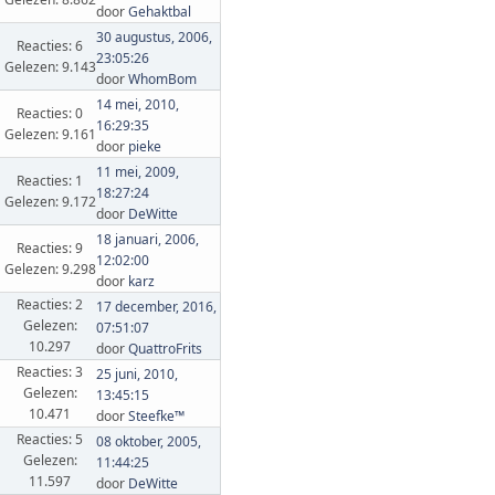
door
Gehaktbal
30 augustus, 2006,
Reacties: 6
23:05:26
Gelezen: 9.143
door
WhomBom
14 mei, 2010,
Reacties: 0
16:29:35
Gelezen: 9.161
door
pieke
11 mei, 2009,
Reacties: 1
18:27:24
Gelezen: 9.172
door
DeWitte
18 januari, 2006,
Reacties: 9
12:02:00
Gelezen: 9.298
door
karz
Reacties: 2
17 december, 2016,
Gelezen:
07:51:07
10.297
door
QuattroFrits
Reacties: 3
25 juni, 2010,
Gelezen:
13:45:15
10.471
door
Steefke™
Reacties: 5
08 oktober, 2005,
Gelezen:
11:44:25
11.597
door
DeWitte