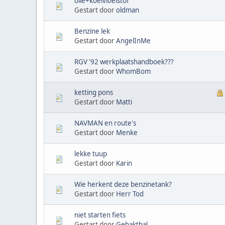
olie+koelvloeistof
Gestart door
oldman
Benzine lek
Gestart door
AngelInMe
RGV '92 werkplaatshandboek???
Gestart door
WhomBom
ketting pons
Gestart door
Matti
NAVMAN en route's
Gestart door
Menke
lekke tuup
Gestart door
Karin
Wie herkent deze benzinetank?
Gestart door
Herr Tod
niet starten fiets
Gestart door
Gehaktbal