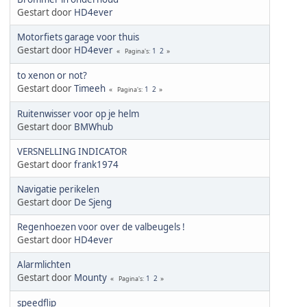
Gestart door
HD4ever
Motorfiets garage voor thuis
Gestart door
HD4ever
1
2
Pagina's
to xenon or not?
Gestart door
Timeeh
1
2
Pagina's
Ruitenwisser voor op je helm
Gestart door
BMWhub
VERSNELLING INDICATOR
Gestart door
frank1974
Navigatie perikelen
Gestart door
De Sjeng
Regenhoezen voor over de valbeugels !
Gestart door
HD4ever
Alarmlichten
Gestart door
Mounty
1
2
Pagina's
speedflip