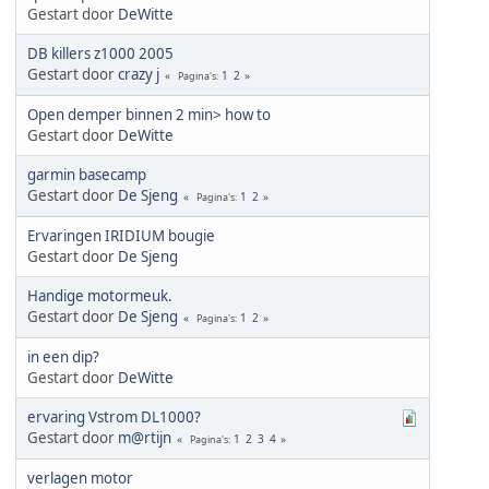
Gestart door
DeWitte
DB killers z1000 2005
Gestart door
crazy j
1
2
Pagina's
Open demper binnen 2 min> how to
Gestart door
DeWitte
garmin basecamp
Gestart door
De Sjeng
1
2
Pagina's
Ervaringen IRIDIUM bougie
Gestart door
De Sjeng
Handige motormeuk.
Gestart door
De Sjeng
1
2
Pagina's
in een dip?
Gestart door
DeWitte
ervaring Vstrom DL1000?
Gestart door
m@rtijn
1
2
3
4
Pagina's
verlagen motor