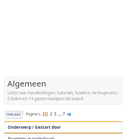
Algemeen
Links naar handleidingen, tutorials, howto's, writeups enz..
0 leden en 14 gasten bekijken dit board.
2
3
...
7
Pagina's
1
OMLAAG
Onderwerp
/
Gestart door
Brommer in onderhoud