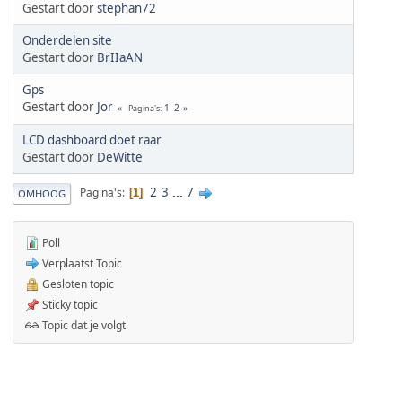
Gestart door
stephan72
Onderdelen site
Gestart door
BrIIaAN
Gps
Gestart door
Jor
1
2
Pagina's
LCD dashboard doet raar
Gestart door
DeWitte
2
3
...
7
Pagina's
1
OMHOOG
Poll
Verplaatst Topic
Gesloten topic
Sticky topic
Topic dat je volgt