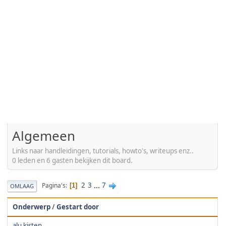
Algemeen
Links naar handleidingen, tutorials, howto's, writeups enz..
0 leden en 6 gasten bekijken dit board.
2
3
...
7
Pagina's
1
OMLAAG
Onderwerp
/
Gestart door
alu kisten