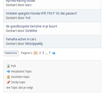
Aprillia Racing uitlaat
Gestart door
karz
Imitatie spiegels Honda VFR 750 F '92 die passen?
Gestart door
Yvil
de goedkoopste benzine in je buurt
Gestart door
DeWitte
Yamaha active in cars
Gestart door
Motzippaldy
2
3
...
7
Pagina's
1
OMHOOG
Poll
Verplaatst Topic
Gesloten topic
Sticky topic
Topic dat je volgt