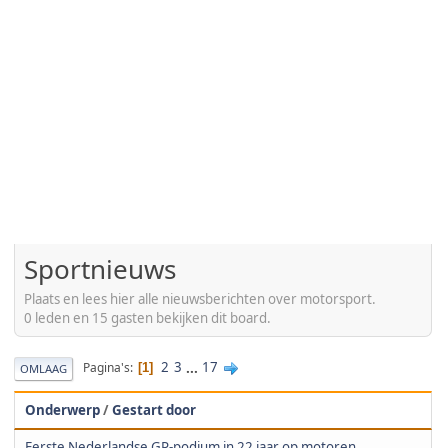
Sportnieuws
Plaats en lees hier alle nieuwsberichten over motorsport.
0 leden en 15 gasten bekijken dit board.
2
3
...
17
Pagina's
1
OMLAAG
Onderwerp
/
Gestart door
Eerste Nederlandse GP-podium in 22 jaar op motoren