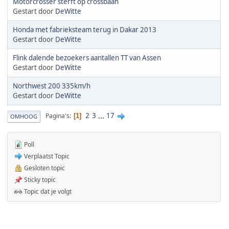
Motorcrosser sterft op crossbaan
Gestart door
DeWitte
Honda met fabrieksteam terug in Dakar 2013
Gestart door
DeWitte
Flink dalende bezoekers aantallen TT van Assen
Gestart door
DeWitte
Northwest 200 335km/h
Gestart door
DeWitte
2
3
...
17
Pagina's
1
OMHOOG
Poll
Verplaatst Topic
Gesloten topic
Sticky topic
Topic dat je volgt