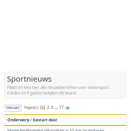
Sportnieuws
Plaats en lees hier alle nieuwsberichten over motorsport.
0 leden en 9 gasten bekijken dit board.
2
3
...
17
Pagina's
1
OMLAAG
Onderwerp
/
Gestart door
Eerste Nederlandse GP-podium in 22 jaar op motoren