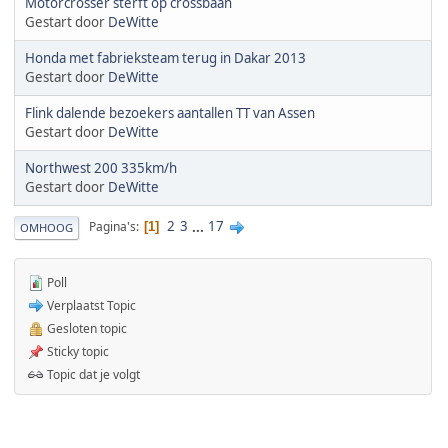
Motorcrosser sterft op crossbaan
Gestart door
DeWitte
Honda met fabrieksteam terug in Dakar 2013
Gestart door
DeWitte
Flink dalende bezoekers aantallen TT van Assen
Gestart door
DeWitte
Northwest 200 335km/h
Gestart door
DeWitte
2
3
...
17
Pagina's
1
OMHOOG
Poll
Verplaatst Topic
Gesloten topic
Sticky topic
Topic dat je volgt