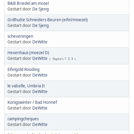
B&B Briedel am mosel
Gestart door
De Sjeng
Grillhutte Schneiders Beuren (eifel/moezel)
Gestart door
De Sjeng
scheveningen
Gestart door
DeWitte
Hexenhaus (moezel D)
Gestart door
DeWitte
1
2
3
Pagina's
Eifelgold Rooding
Gestart door
DeWitte
le valcelle, Umbria It
Gestart door
DeWitte
Konigswinter / Bad Honnef
Gestart door
DeWitte
campingcheques
Gestart door
DeWitte