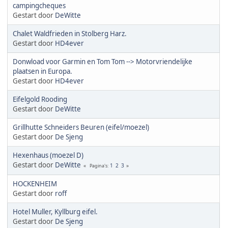
campingcheques
Gestart door
DeWitte
Chalet Waldfrieden in Stolberg Harz.
Gestart door
HD4ever
Donwload voor Garmin en Tom Tom --> Motorvriendelijke
plaatsen in Europa.
Gestart door
HD4ever
Eifelgold Rooding
Gestart door
DeWitte
Grillhutte Schneiders Beuren (eifel/moezel)
Gestart door
De Sjeng
Hexenhaus (moezel D)
Gestart door
DeWitte
1
2
3
Pagina's
HOCKENHEIM
Gestart door
roff
Hotel Muller, Kyllburg eifel.
Gestart door
De Sjeng