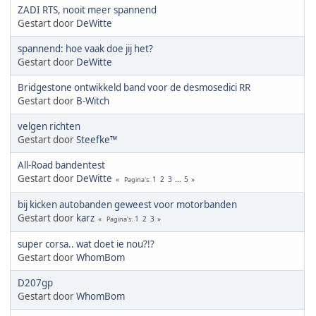
ZADI RTS, nooit meer spannend
Gestart door
DeWitte
spannend: hoe vaak doe jij het?
Gestart door
DeWitte
Bridgestone ontwikkeld band voor de desmosedici RR
Gestart door
B-Witch
velgen richten
Gestart door
Steefke™
All-Road bandentest
Gestart door
DeWitte
1
2
3
...
5
Pagina's
bij kicken autobanden geweest voor motorbanden
Gestart door
karz
1
2
3
Pagina's
super corsa.. wat doet ie nou?!?
Gestart door
WhomBom
D207gp
Gestart door
WhomBom