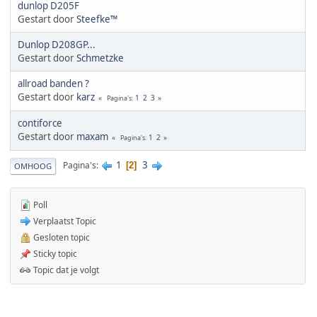
dunlop D205F
Gestart door
Steefke™
Dunlop D208GP...
Gestart door
Schmetzke
allroad banden ?
Gestart door
karz
1
2
3
Pagina's
contiforce
Gestart door
maxam
1
2
Pagina's
1
3
Pagina's
2
OMHOOG
Poll
Verplaatst Topic
Gesloten topic
Sticky topic
Topic dat je volgt