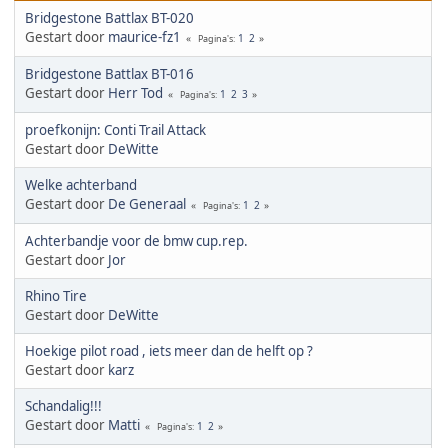
Bridgestone Battlax BT-020
Gestart door
maurice-fz1
1
2
Pagina's
Bridgestone Battlax BT-016
Gestart door
Herr Tod
1
2
3
Pagina's
proefkonijn: Conti Trail Attack
Gestart door
DeWitte
Welke achterband
Gestart door
De Generaal
1
2
Pagina's
Achterbandje voor de bmw cup.rep.
Gestart door
Jor
Rhino Tire
Gestart door
DeWitte
Hoekige pilot road , iets meer dan de helft op ?
Gestart door
karz
Schandalig!!!
Gestart door
Matti
1
2
Pagina's