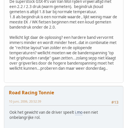
De superstock GSX-R's van Van Mol rijden vrijwel altijd met
een 2.2 / 2.3 druk (warm gemeten). begindruk (koud
gemeten is altijd 1.8 bar bij normale temperatuur.
1.8 als begindruk is een normale waarde , lijkt weinig maar de
meeste EK / WK fietsen beginnen met een koud gemeten
bandendruk onder de 2.0.
Wellicht ligt daar de oplossing? een hardere band vervormt
immers minder en wordt minder heet..dat in combinatie met
de "rechtse layout"van zolder en de oplopende
temperaturen? wellicht moeten we de bandenspanning "op
het griphouden randje" gaan zetten...zolang sepp niet klaagt
over gripverlies door de hogere bandenspanning moet het
wellicht kunnen...proberen dan maar weer donderdag..
Road Racing Tonnie
10 juni, 2006, 20:52:39
#13
Ook het gewicht van de driver speelt
i.mo
een niet
onbelangrijke rol.