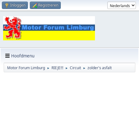
Inloggen
Registreren
Hoofdmenu
Motor Forum Limburg
RIEJE!!!
Circuit
zolder's asfalt
►
►
►