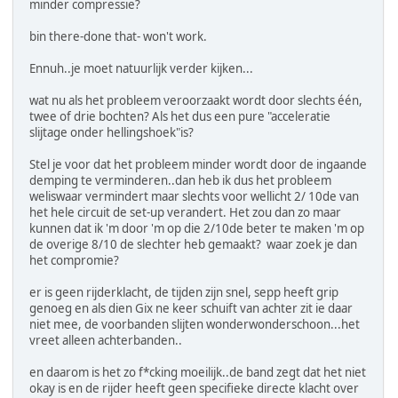
minder compressie?
bin there-done that- won't work.
Ennuh..je moet natuurlijk verder kijken...
wat nu als het probleem veroorzaakt wordt door slechts één,
twee of drie bochten? Als het dus een pure "acceleratie
slijtage onder hellingshoek"is?
Stel je voor dat het probleem minder wordt door de ingaande
demping te verminderen..dan heb ik dus het probleem
weliswaar vermindert maar slechts voor wellicht 2/ 10de van
het hele circuit de set-up verandert. Het zou dan zo maar
kunnen dat ik 'm door 'm op die 2/10de beter te maken 'm op
de overige 8/10 de slechter heb gemaakt? waar zoek je dan
het compromie?
er is geen rijderklacht, de tijden zijn snel, sepp heeft grip
genoeg en als dien Gix ne keer schuift van achter zit ie daar
niet mee, de voorbanden slijten wonderwonderschoon...het
vreet alleen achterbanden..
en daarom is het zo f*cking moeilijk..de band zegt dat het niet
okay is en de rijder heeft geen specifieke directe klacht over