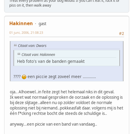
Treat every problem as your dog would: If you can't eat it, fuck it or
piss on it, then walk away
Hakinnen
gast
01 juni, 2006, 21:08:23
#2
Citaat van: Dwars
Citaat van: Hakinnen
Heb foto's van de banden gemaakt
????
een piccie zegt zoveel meer ...........
oja.. Alhoewel..in feite zegt het helemaal niks in dit geval.
Ik weet wat normaal gesproken de oorzaak en de oplossing is
bij deze slijtage..alleen nu op zolder voldoet de normale
oplossing niet bij niemand..pokkeasfalt daar. volgens mij is het
één f*cking rechtse bocht die steeds de schuldige is..
anyway...een piccie van een band van vandaag..