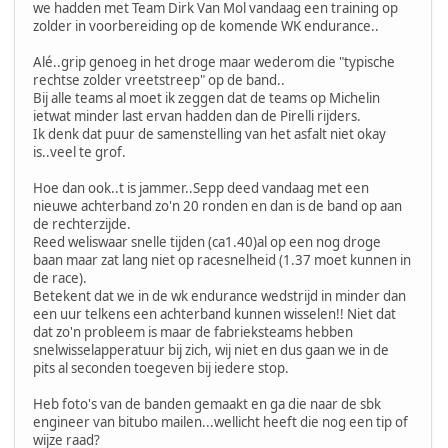
we hadden met Team Dirk Van Mol vandaag een training op
zolder in voorbereiding op de komende WK endurance..
Alé..grip genoeg in het droge maar wederom die "typische
rechtse zolder vreetstreep" op de band..
Bij alle teams al moet ik zeggen dat de teams op Michelin
ietwat minder last ervan hadden dan de Pirelli rijders.
Ik denk dat puur de samenstelling van het asfalt niet okay
is..veel te grof.
Hoe dan ook..t is jammer..Sepp deed vandaag met een
nieuwe achterband zo'n 20 ronden en dan is de band op aan
de rechterzijde.
Reed weliswaar snelle tijden (ca1.40)al op een nog droge
baan maar zat lang niet op racesnelheid (1.37 moet kunnen in
de race).
Betekent dat we in de wk endurance wedstrijd in minder dan
een uur telkens een achterband kunnen wisselen!! Niet dat
dat zo'n probleem is maar de fabrieksteams hebben
snelwisselapperatuur bij zich, wij niet en dus gaan we in de
pits al seconden toegeven bij iedere stop.
Heb foto's van de banden gemaakt en ga die naar de sbk
engineer van bitubo mailen...wellicht heeft die nog een tip of
wijze raad?