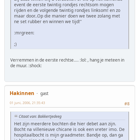
event de eerste twintig rondjes rechtsom mogen
rijden en de volgende twintig rondjes linksom! en zo
maar door..Op die manier doen we twee zolang met
ne set rubber en winnen we tijd!"
:mrgreen:
;)
Verremmen in de eerste rechtse.... :lol: , hang je meteen in
de muur. :shock:
Hakinnen
gast
01 juni, 2006, 21:35:43
#8
Citaat van: Bakkertjedeeg
Het zijn meerdere bochten die hier debet aan zijn.
Bocht na villenieuve chicane is ook een vreter imo. De
hospitaalbocht is mijn graadmeter. Bandje op, dan ga