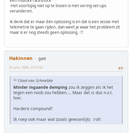
een multi$$ raceshock
-Het voorlopig niet op te lossen is met vering-set-ups
veranderen.
ik denk dat er maar één oplossing is en dat is een sessie met
telemetrie te gaan rijden..dan weet je waar het probleem zit
maar is er nog steeds geen oplossing. :?:
Hakinnen
gast
01 juni, 2006, 21:57:02
#9
Citaat van: Schmetzke
Minder ingaande demping
zou ik zeggen als ik het
tegen een noob zou hebben.... Maar dat is dus n.v.t.
hier.
Hardere compound?
Ik roep ook maar wat (zoals gewoonlijk) :roll: