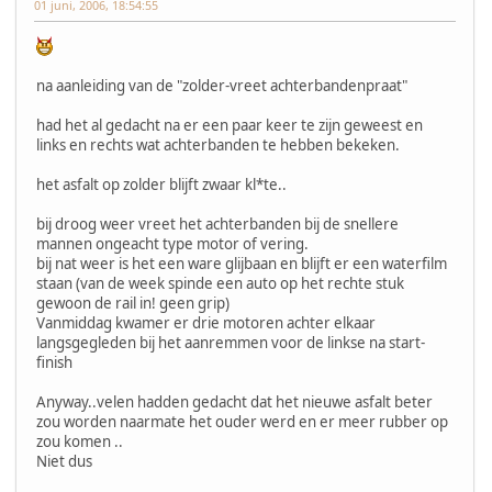
01 juni, 2006, 18:54:55
na aanleiding van de "zolder-vreet achterbandenpraat"
had het al gedacht na er een paar keer te zijn geweest en
links en rechts wat achterbanden te hebben bekeken.
het asfalt op zolder blijft zwaar kl*te..
bij droog weer vreet het achterbanden bij de snellere
mannen ongeacht type motor of vering.
bij nat weer is het een ware glijbaan en blijft er een waterfilm
staan (van de week spinde een auto op het rechte stuk
gewoon de rail in! geen grip)
Vanmiddag kwamer er drie motoren achter elkaar
langsgegleden bij het aanremmen voor de linkse na start-
finish
Anyway..velen hadden gedacht dat het nieuwe asfalt beter
zou worden naarmate het ouder werd en er meer rubber op
zou komen ..
Niet dus