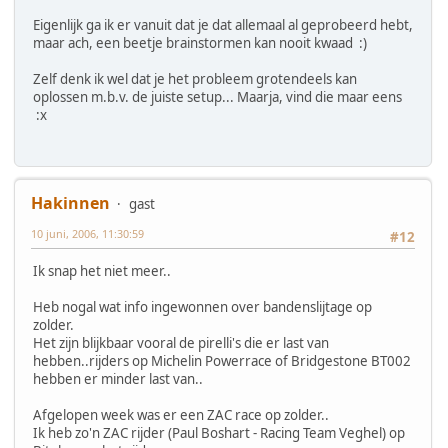
Eigenlijk ga ik er vanuit dat je dat allemaal al geprobeerd hebt,
maar ach, een beetje brainstormen kan nooit kwaad :)
Zelf denk ik wel dat je het probleem grotendeels kan
oplossen m.b.v. de juiste setup... Maarja, vind die maar eens
:x
Hakinnen
gast
10 juni, 2006, 11:30:59
#12
Ik snap het niet meer..
Heb nogal wat info ingewonnen over bandenslijtage op
zolder.
Het zijn blijkbaar vooral de pirelli's die er last van
hebben..rijders op Michelin Powerrace of Bridgestone BT002
hebben er minder last van..
Afgelopen week was er een ZAC race op zolder..
Ik heb zo'n ZAC rijder (Paul Boshart - Racing Team Veghel) op