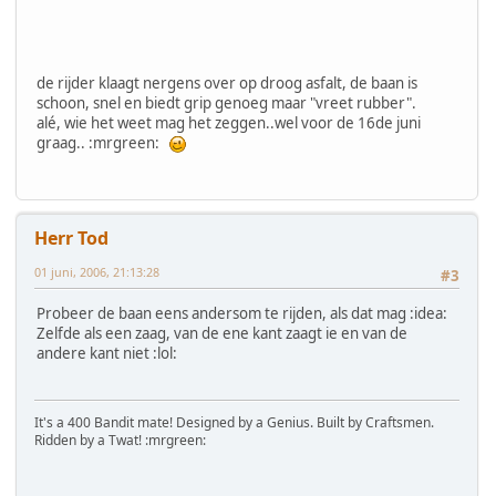
de rijder klaagt nergens over op droog asfalt, de baan is
schoon, snel en biedt grip genoeg maar "vreet rubber".
alé, wie het weet mag het zeggen..wel voor de 16de juni
graag.. :mrgreen:
Herr Tod
01 juni, 2006, 21:13:28
#3
Probeer de baan eens andersom te rijden, als dat mag :idea:
Zelfde als een zaag, van de ene kant zaagt ie en van de
andere kant niet :lol:
It's a 400 Bandit mate! Designed by a Genius. Built by Craftsmen.
Ridden by a Twat! :mrgreen: