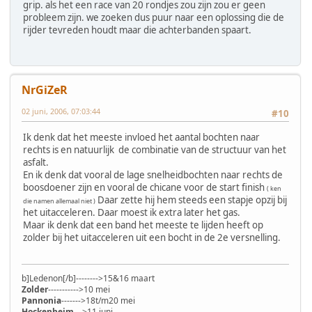
grip. als het een race van 20 rondjes zou zijn zou er geen
probleem zijn. we zoeken dus puur naar een oplossing die de
rijder tevreden houdt maar die achterbanden spaart.
NrGiZeR
02 juni, 2006, 07:03:44
#10
Ik denk dat het meeste invloed het aantal bochten naar
rechts is en natuurlijk de combinatie van de structuur van het
asfalt.
En ik denk dat vooral de lage snelheidbochten naar rechts de
boosdoener zijn en vooral de chicane voor de start finish
( ken
Daar zette hij hem steeds een stapje opzij bij
die namen allemaal niet )
het uitacceleren. Daar moest ik extra later het gas.
Maar ik denk dat een band het meeste te lijden heeft op
zolder bij het uitacceleren uit een bocht in de 2e versnelling.
b]Ledenon[/b]-------->15&16 maart
Zolder
----------->10 mei
Pannonia
------->18t/m20 mei
Hockenheim
--->11 juni