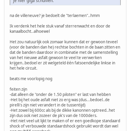
je hier giga schuiven.
na de villeneuve? je bedoelt de "terlaemen"..hmm
Ik verdenk het hele stuk vanaf sterrenwacht en door de
kanaalbocht..alhoewel
Het zou natuurlijk ook zomaar kunnen dat er gewoon teveel
(voor de banden dan he) rechtse bochten in de baan zitten en
dat de banden daardoor in combinatie met de samenstelling
van het nieuwe asfalt gewoon te veel te verwerken
krijgen..bedoel er zit welgeteld één fatsoendelijke linkse in
het hele circuit.
beats me voorlopig nog
feiten zijn
-dat alleen de "onder de 1.50 piloten" er last van hebben
-Het bij het oude asfalt niet zo erg was (dus...bedoel..de
pirelli's zijn niet verandert in de tussentijd)
-Het zowel bij 600cc als bij de dikke kanonnen optreed..het
zijn dus ook niet zozeer de pk's van de 1000ders.
-Het niet veel uit lijkt te maken of er een goedkope standaard
shock of verbouwde standaardshock gebruikt wordt dan wel