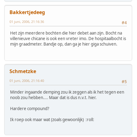
Bakkertjedeeg
01 juni, 2006, 21:16:36
#4
Het zijn meerdere bochten die hier debet aan zijn. Bocht na
villenieuve chicane is ook een vreter imo. De hospitaalbocht is
mijn graadmeter. Bandje op, dan ga je hier giga schuiven.
Schmetzke
01 juni, 2006, 21:16:40
#5
Minder ingaande demping zou ik zeggen als ik het tegen een
noob zou hebben.... Maar dat is dus n.v.t. hier.
Hardere compound?
Ik roep ook maar wat (zoals gewoonlijk) :roll: