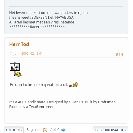
Het leven is te kort om met wat anders te rijden
Ineens weet IEDEREEN het, HAYABUSA
Al jaren besmet met een virus, hetende
**********Raceritis**********
Herr Tod
11 juni, 2006, 02:48:01
#14
En dan lachen ze mij wat uit :roll:
It's a 400 Bandit mate! Designed by a Genius. Built by Craftsmen.
Ridden by a Twat! :mrgreen:
2
3
4
Pagina's
1
OMHOOG
GEBRUIKERSACTIES