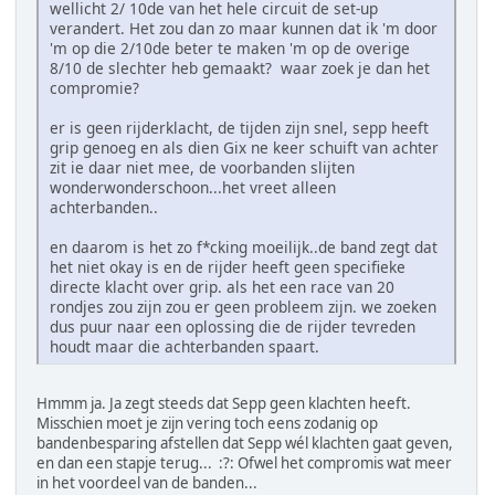
wellicht 2/ 10de van het hele circuit de set-up
verandert. Het zou dan zo maar kunnen dat ik 'm door
'm op die 2/10de beter te maken 'm op de overige
8/10 de slechter heb gemaakt? waar zoek je dan het
compromie?
er is geen rijderklacht, de tijden zijn snel, sepp heeft
grip genoeg en als dien Gix ne keer schuift van achter
zit ie daar niet mee, de voorbanden slijten
wonderwonderschoon...het vreet alleen
achterbanden..
en daarom is het zo f*cking moeilijk..de band zegt dat
het niet okay is en de rijder heeft geen specifieke
directe klacht over grip. als het een race van 20
rondjes zou zijn zou er geen probleem zijn. we zoeken
dus puur naar een oplossing die de rijder tevreden
houdt maar die achterbanden spaart.
Hmmm ja. Ja zegt steeds dat Sepp geen klachten heeft.
Misschien moet je zijn vering toch eens zodanig op
bandenbesparing afstellen dat Sepp wél klachten gaat geven,
en dan een stapje terug... :?: Ofwel het compromis wat meer
in het voordeel van de banden...