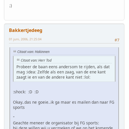
;)
Bakkertjedeeg
01 juni, 2006, 21:25:04
#7
Citaat van: Hakinnen
Citaat van: Herr Tod
Probeer de baan eens andersom te rijden, als dat
mag :idea: Zelfde als een zaag, van de ene kant
zaagt ie en van de andere kant niet :lol:
:shock: :D :D
Okay..das ne goeie..ik ga maar es mailen dan naar FG
sports
"
Geachte meneer de organisator bij FG sports:
bij deze willen wij u verzoeken of we op het komende