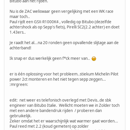
Bitubo aan het rijden.
Nu is de ZAC weliswaar geen vergelijking met een WK race
maar toch..
Paul rijdt een GSX-R1000K4 , volledig op Bitubo (dezelfde
achtershock als op Sepp's fiets), Pirelli SC2(2.2 achter) en doet
1.43ers..
Je raadt het al...na 20 ronden geen opvallende slijtage aan de
achterband!
Ik snap er dus werkelijk geen f*ck meer van..
er is één oplossing voor het probleem..stiekum Michelin Pilot
power 2ct monteren en het niet tegen sepp zeggen...
:mrgreen:
edit: net weer es telefonisch overlegd met Devis..de sbk
engineer van Bitubo Italie. Wellicht moeten we in Zolder toch
met een andere bandendruk rijden / proberen dan
gebruikelijk.
Zeker omdat het er waarschijnlijk wat warmer gaat worden...
Paul reed met 2.2 (koud gemeten) op zolder