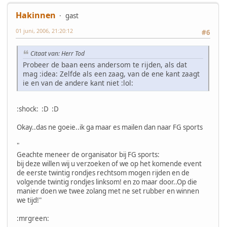
Hakinnen
gast
01 juni, 2006, 21:20:12
#6
Citaat van: Herr Tod
Probeer de baan eens andersom te rijden, als dat
mag :idea: Zelfde als een zaag, van de ene kant zaagt
ie en van de andere kant niet :lol:
:shock: :D :D
Okay..das ne goeie..ik ga maar es mailen dan naar FG sports
"
Geachte meneer de organisator bij FG sports:
bij deze willen wij u verzoeken of we op het komende event
de eerste twintig rondjes rechtsom mogen rijden en de
volgende twintig rondjes linksom! en zo maar door..Op die
manier doen we twee zolang met ne set rubber en winnen
we tijd!"
:mrgreen: