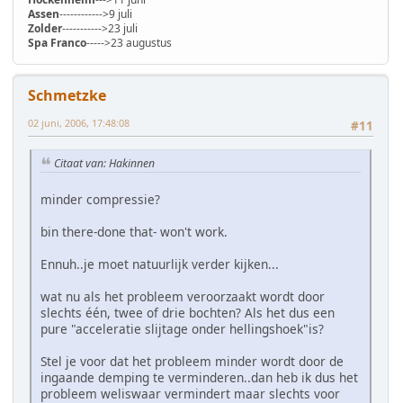
Assen
------------>9 juli
Zolder
----------->23 juli
Spa Franco
----->23 augustus
Schmetzke
02 juni, 2006, 17:48:08
#11
Citaat van: Hakinnen
minder compressie?
bin there-done that- won't work.
Ennuh..je moet natuurlijk verder kijken...
wat nu als het probleem veroorzaakt wordt door
slechts één, twee of drie bochten? Als het dus een
pure "acceleratie slijtage onder hellingshoek"is?
Stel je voor dat het probleem minder wordt door de
ingaande demping te verminderen..dan heb ik dus het
probleem weliswaar vermindert maar slechts voor