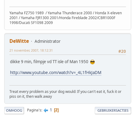
Yamaha FZ750 1989 / Yamaha Thunderace 2000 / Honda X-eleven
2001 / Yamaha FJR1300 2001/Honda Fireblade 2002/CBR1000F
1998/Ducati SF1098 2009
DeWitte
Administrator
21 november, 2007, 18:12:31
#20
dikke 9 min, filmpje vd TT isle of Man 1950
http://www.youtube.com/watch?v=_4L1fHkJaDM
Treat every problem as your dog would: If you can't eat it, fuck it or
piss on it, then walk away
1
Pagina's
2
OMHOOG
GEBRUIKERSACTIES