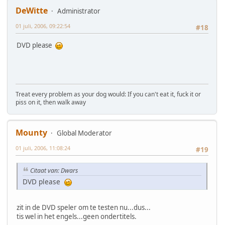
DeWitte
Administrator
01 juli, 2006, 09:22:54
#18
DVD please
Treat every problem as your dog would: If you can't eat it, fuck it or
piss on it, then walk away
Mounty
Global Moderator
01 juli, 2006, 11:08:24
#19
Citaat van: Dwars
DVD please
zit in de DVD speler om te testen nu...dus...
tis wel in het engels...geen ondertitels.