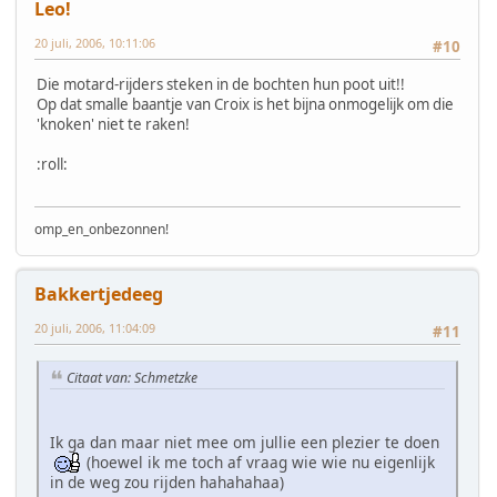
Leo!
20 juli, 2006, 10:11:06
#10
Die motard-rijders steken in de bochten hun poot uit!!
Op dat smalle baantje van Croix is het bijna onmogelijk om die
'knoken' niet te raken!
:roll:
omp_en_onbezonnen!
Bakkertjedeeg
20 juli, 2006, 11:04:09
#11
Citaat van: Schmetzke
Ik ga dan maar niet mee om jullie een plezier te doen
(hoewel ik me toch af vraag wie wie nu eigenlijk
in de weg zou rijden hahahahaa)