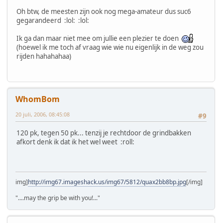
Oh btw, de meesten zijn ook nog mega-amateur dus suc6
gegarandeerd :lol: :lol:
Ik ga dan maar niet mee om jullie een plezier te doen
(hoewel ik me toch af vraag wie wie nu eigenlijk in de weg zou
rijden hahahahaa)
WhomBom
20 juli, 2006, 08:45:08
#9
120 pk, tegen 50 pk... tenzij je rechtdoor de grindbakken
afkort denk ik dat ik het wel weet :roll:
img]
http://img67.imageshack.us/img67/5812/quax2bb8bp.jpg
[/img]
"....may the grip be with you!..."