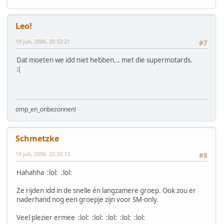
Leo!
19 juli, 2006, 20:52:21
#7
Dat moeten we idd niet hebben... met die supermotards.
:(
omp_en_onbezonnen!
Schmetzke
19 juli, 2006, 22:32:13
#8
Hahahha :lol: :lol:
Ze rijden idd in de snelle én langzamere groep. Ook zou er
naderhand nog een groepje zijn voor SM-only.
Veel plezier ermee :lol: :lol: :lol: :lol: :lol: