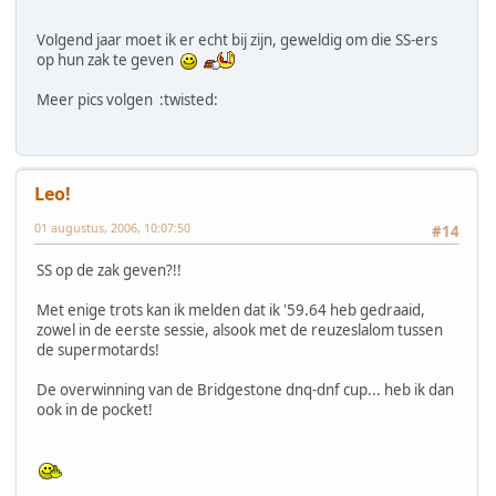
Volgend jaar moet ik er echt bij zijn, geweldig om die SS-ers
op hun zak te geven
Meer pics volgen :twisted:
Leo!
01 augustus, 2006, 10:07:50
#14
SS op de zak geven?!!
Met enige trots kan ik melden dat ik '59.64 heb gedraaid,
zowel in de eerste sessie, alsook met de reuzeslalom tussen
de supermotards!
De overwinning van de Bridgestone dnq-dnf cup... heb ik dan
ook in de pocket!