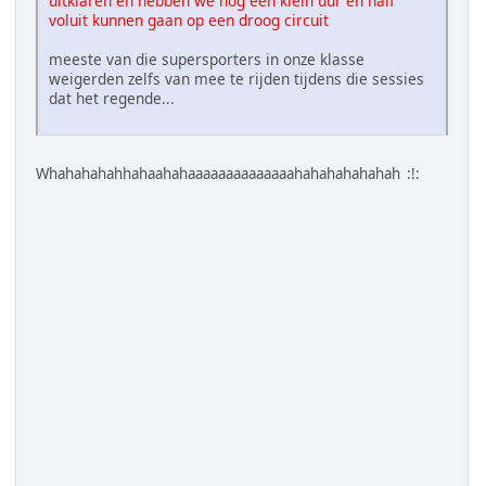
uitklaren en hebben we nog een klein uur en half
voluit kunnen gaan op een droog circuit
meeste van die supersporters in onze klasse
weigerden zelfs van mee te rijden tijdens die sessies
dat het regende...
Whahahahahhahaahahaaaaaaaaaaaaaahahahahahahah :!: