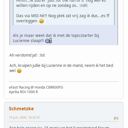
Hmm...ik zou er 'just for the fun of it' nog wel es
willen rijden en op ne zondag zo.. :roll:
Das via MSS hè?! Nog plek zat vrij zag ik dus...es ff
overleggen
Als je maar weet dat ik met de topicstarter bij
Lucienne slaap!!!
Ah verdomd ja!! :lol:
Ach, kruipen jullie bij Lucienne in de mand, neem ik het bed
wel
oFast! Racing @ Honda CBR600FSi
Aprilia RSV 1000 R
Schmetzke
19 juli, 2006, 18:26:47
#5