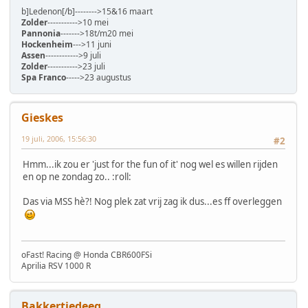
b]Ledenon[/b]-------->15&16 maart
Zolder
----------->10 mei
Pannonia
------->18t/m20 mei
Hockenheim
--->11 juni
Assen
------------>9 juli
Zolder
----------->23 juli
Spa Franco
----->23 augustus
Gieskes
19 juli, 2006, 15:56:30
#2
Hmm...ik zou er 'just for the fun of it' nog wel es willen rijden
en op ne zondag zo.. :roll:
Das via MSS hè?! Nog plek zat vrij zag ik dus...es ff overleggen
oFast! Racing @ Honda CBR600FSi
Aprilia RSV 1000 R
Bakkertjedeeg