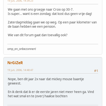
19 juli, 2006, 14:34:23
We gaan met ons groepje naar Croix op 30-7.
Is super... want is een zondag; dat kost dus geen vrije dag!
Zaterdagmiddag gaan we op weg. Op een paar kilometer van
de baan hebben we een pension.
Wie van dit forum gaat dan toevallig ook?
omp_en_onbezonnen!
NrGiZeR
19 juli, 2006, 14:48:47
#1
Nope, ben dit jaar 2x naar dat mickey mouse baantje
geweest.
En ik denk dat ik er de eerste jaren niet meer heen ga. Vind
het wat smal en te (over) haakse bochten