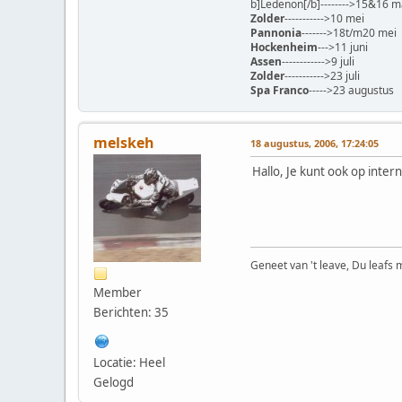
b]Ledenon[/b]-------->15&16 m
Zolder
----------->10 mei
Pannonia
------->18t/m20 mei
Hockenheim
--->11 juni
Assen
------------>9 juli
Zolder
----------->23 juli
Spa Franco
----->23 augustus
melskeh
18 augustus, 2006, 17:24:05
Hallo, Je kunt ook op inter
Geneet van 't leave, Du leafs m
Member
Berichten: 35
Locatie: Heel
Gelogd