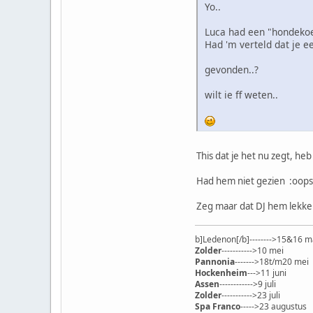
Yo..
Luca had een "hondekoek
Had 'm verteld dat je e
gevonden..?
wilt ie ff weten..
This dat je het nu zegt, he
Had hem niet gezien :oops
Zeg maar dat DJ hem lekke
b]Ledenon[/b]-------->15&16 m
Zolder
----------->10 mei
Pannonia
------->18t/m20 mei
Hockenheim
--->11 juni
Assen
------------>9 juli
Zolder
----------->23 juli
Spa Franco
----->23 augustus