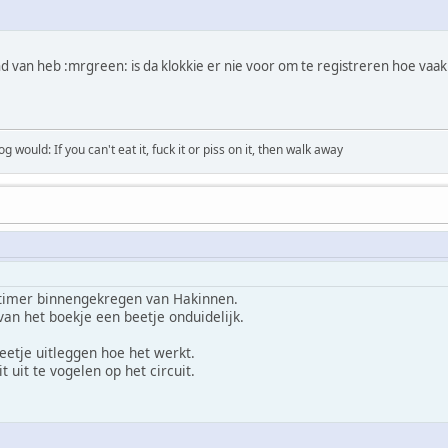
nd van heb :mrgreen: is da klokkie er nie voor om te registreren hoe vaak
would: If you can't eat it, fuck it or piss on it, then walk away
timer binnengekregen van Hakinnen.
van het boekje een beetje onduidelijk.
etje uitleggen hoe het werkt.
t uit te vogelen op het circuit.