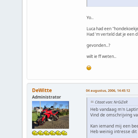
Yo..
Luca had een "hondekoekje"
Had 'm verteld dat je een d
gevonden..?
wilt ie ff weten..
DeWitte
04 augustus, 2006, 14:45:12
Administrator
Citaat van: NrGiZeR
Heb vandaag m'n Lapti
Vind de omschrijving va
Kan iemand mij een bee
Heb weinig intresse dit 