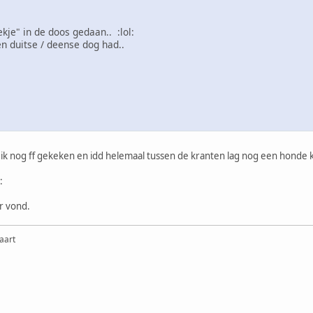
je" in de doos gedaan.. :lol:
en duitse / deense dog had..
b ik nog ff gekeken en idd helemaal tussen de kranten lag nog een honde 
:
r vond.
aart