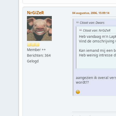
NrGiZeR
04 augustus, 2006, 15:09:14
Citaat van: Dwars
Citaat van: NrGiZeR
Heb vandaag m'n Lap
Vind de omschrijving 
Member ++
Kan iemand mij een be
Heb weinig intresse di
Berichten: 364
Gelogd
aangezien ik overal ver
wordt??