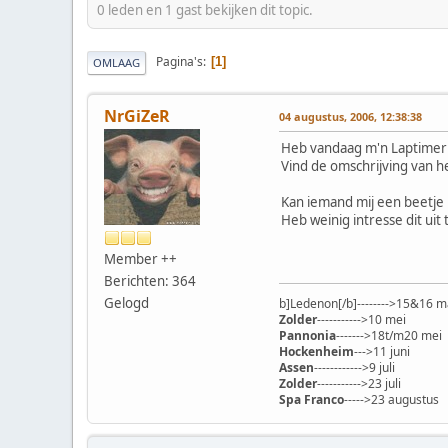
0 leden en 1 gast bekijken dit topic.
Pagina's
1
OMLAAG
NrGiZeR
04 augustus, 2006, 12:38:38
Heb vandaag m'n Laptimer
Vind de omschrijving van h
Kan iemand mij een beetje 
Heb weinig intresse dit uit 
Member ++
Berichten: 364
Gelogd
b]Ledenon[/b]-------->15&16 m
Zolder
----------->10 mei
Pannonia
------->18t/m20 mei
Hockenheim
--->11 juni
Assen
------------>9 juli
Zolder
----------->23 juli
Spa Franco
----->23 augustus