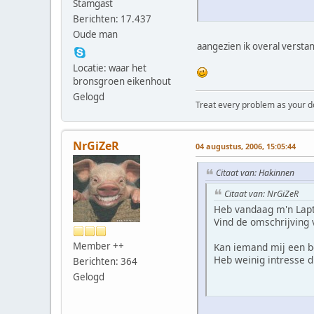
Stamgast
Berichten: 17.437
Oude man
aangezien ik overal versta
Locatie: waar het
bronsgroen eikenhout
Gelogd
Treat every problem as your dog 
NrGiZeR
04 augustus, 2006, 15:05:44
Citaat van: Hakinnen
Citaat van: NrGiZeR
Heb vandaag m'n Lap
Vind de omschrijving 
Member ++
Kan iemand mij een be
Heb weinig intresse di
Berichten: 364
Gelogd