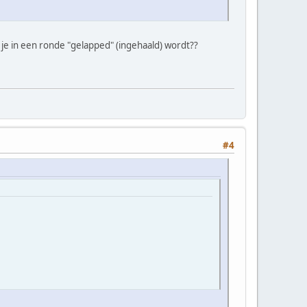
 je in een ronde "gelapped" (ingehaald) wordt??
#4