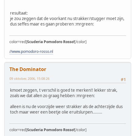
resultaat:
je zou zeggen dat de voorkant nu strakker/stugger moet zijn,
dus seffes maar es gaan proberen :mrgreen:
color=red]
Scuderia Pomodoro Rosso!
[/color]
//www.pomodoro-rosso.nl
The Dominator
09 oktober, 2006, 15:08:26
#1
kmoet zeggen, t verschil is goed te merken!! lekker strak,
zoals we dat allen zo graag hebben :mrgreen:
alleen is nu de voorzijde weer strakker als de achterzijde dus
toch maar weer een beetje olie eruitslurpen........
color=red]
Scuderia Pomodoro Rosso!
[/color]