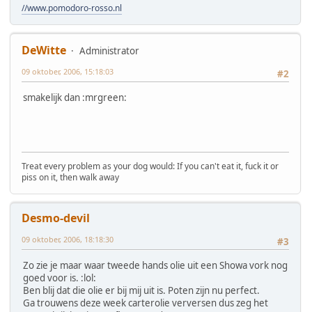
//www.pomodoro-rosso.nl
DeWitte
Administrator
09 oktober, 2006, 15:18:03
#2
smakelijk dan :mrgreen:
Treat every problem as your dog would: If you can't eat it, fuck it or
piss on it, then walk away
Desmo-devil
09 oktober, 2006, 18:18:30
#3
Zo zie je maar waar tweede hands olie uit een Showa vork nog
goed voor is. :lol:
Ben blij dat die olie er bij mij uit is. Poten zijn nu perfect.
Ga trouwens deze week carterolie verversen dus zeg het