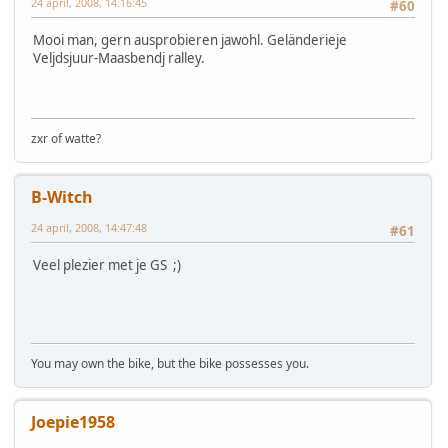
24 april, 2008, 14:16:45
#60
Mooi man, gern ausprobieren jawohl. Geländerieje
Veljdsjuur-Maasbendj ralley.
zxr of watte?
B-Witch
24 april, 2008, 14:47:48
#61
Veel plezier met je GS ;)
You may own the bike, but the bike possesses you.
Joepie1958