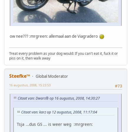
ow nee??? :mrgreen: allemaal aan de Viagradero
Treat every problem as your dog would: If you can't eat it, fuck it or
piss on it, then walk away
Steefke™
Global Moderator
16 augustus, 2008, 15:23:53
#73
Citaat van: Dwars® op 16 augustus, 2008, 14:30:27
Citaat van: karz op 12 augustus, 2008, 11:17:04
Tsja ...dus GS ... is weer weg :mrgreen: