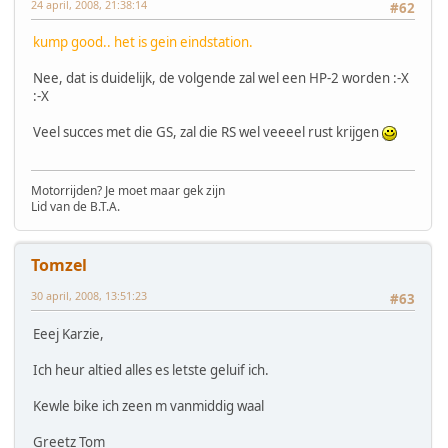
24 april, 2008, 21:38:14
#62
kump good.. het is gein eindstation.
Nee, dat is duidelijk, de volgende zal wel een HP-2 worden :-X
:-X
Veel succes met die GS, zal die RS wel veeeel rust krijgen
Motorrijden? Je moet maar gek zijn
Lid van de B.T.A.
Tomzel
30 april, 2008, 13:51:23
#63
Eeej Karzie,
Ich heur altied alles es letste geluif ich.
Kewle bike ich zeen m vanmiddig waal
Greetz Tom