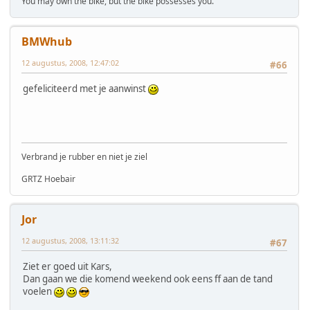
You may own the bike, but the bike possesses you.
BMWhub
12 augustus, 2008, 12:47:02
#66
gefeliciteerd met je aanwinst
Verbrand je rubber en niet je ziel
GRTZ Hoebair
Jor
12 augustus, 2008, 13:11:32
#67
Ziet er goed uit Kars,
Dan gaan we die komend weekend ook eens ff aan de tand
voelen