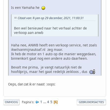
Is een Yamaha he
Citaat van: R-yen op 29 december, 2021, 11:00:31
Ben wel benieuwd naar het verhaal achter de
verkoop aan anwb
Haha nee, ANWB heeft een verkoop service, net zoals
ikwilvanmijnautoaf.nl zeg maar.
Ik heb de motor en 1 auto op die manier weggedaan,
binnenkort gaat nog een andere auto daarheen.
Bevalt me prima, je vangt natuurlijk niet de
hoofdprijs, maar het gaat redelijk zeikloos , dus
Oeps, dan zat ik er naast :oops:
1
...
4
5
Pagina's
6
OMHOOG
GEBRUIKERSACTIES