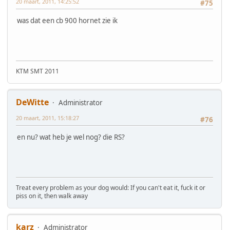
20 maart, 2011, 14:25:52
#75
was dat een cb 900 hornet zie ik
KTM SMT 2011
DeWitte
Administrator
20 maart, 2011, 15:18:27
#76
en nu? wat heb je wel nog? die RS?
Treat every problem as your dog would: If you can't eat it, fuck it or
piss on it, then walk away
karz
Administrator