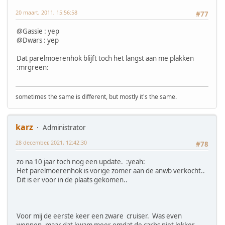
20 maart, 2011, 15:56:58
#77
@Gassie : yep
@Dwars : yep
Dat parelmoerenhok blijft toch het langst aan me plakken
:mrgreen:
sometimes the same is different, but mostly it's the same.
karz
Administrator
28 december, 2021, 12:42:30
#78
zo na 10 jaar toch nog een update. :yeah:
Het parelmoerenhok is vorige zomer aan de anwb verkocht..
Dit is er voor in de plaats gekomen..
Voor mij de eerste keer een zware cruiser. Was even
wennen, maar dat kwam meer omdat de carbs niet lekker