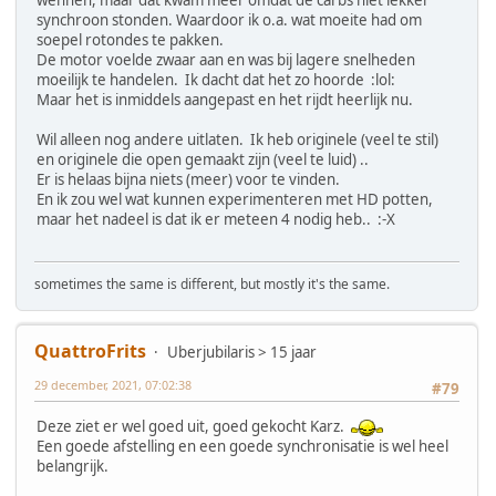
synchroon stonden. Waardoor ik o.a. wat moeite had om
soepel rotondes te pakken.
De motor voelde zwaar aan en was bij lagere snelheden
moeilijk te handelen. Ik dacht dat het zo hoorde :lol:
Maar het is inmiddels aangepast en het rijdt heerlijk nu.
Wil alleen nog andere uitlaten. Ik heb originele (veel te stil)
en originele die open gemaakt zijn (veel te luid) ..
Er is helaas bijna niets (meer) voor te vinden.
En ik zou wel wat kunnen experimenteren met HD potten,
maar het nadeel is dat ik er meteen 4 nodig heb.. :-X
sometimes the same is different, but mostly it's the same.
QuattroFrits
Uberjubilaris > 15 jaar
29 december, 2021, 07:02:38
#79
Deze ziet er wel goed uit, goed gekocht Karz.
Een goede afstelling en een goede synchronisatie is wel heel
belangrijk.