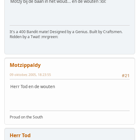
Motzy bij de baan in het woud... en de wouten :lol:
It's a 400 Bandit mate! Designed by a Genius. Built by Craftsmen.
Ridden by a Twat! :mrgreen:
Motzippaldy
09 oktober, 2005, 18:23:55
#21
Herr Tod en de wouten
Proud on the South
Herr Tod