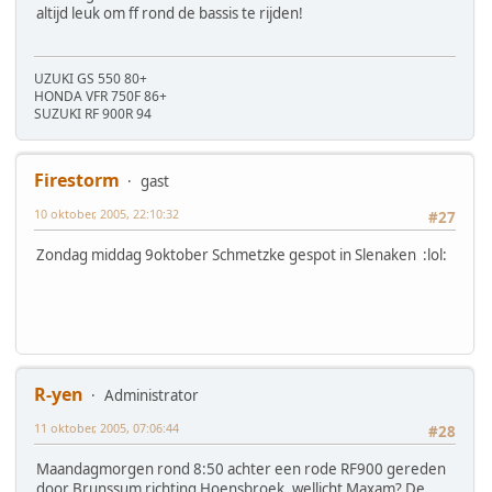
altijd leuk om ff rond de bassis te rijden!
UZUKI GS 550 80+
HONDA VFR 750F 86+
SUZUKI RF 900R 94
Firestorm
gast
10 oktober, 2005, 22:10:32
#27
Zondag middag 9oktober Schmetzke gespot in Slenaken :lol:
R-yen
Administrator
11 oktober, 2005, 07:06:44
#28
Maandagmorgen rond 8:50 achter een rode RF900 gereden
door Brunssum richting Hoensbroek, wellicht Maxam? De