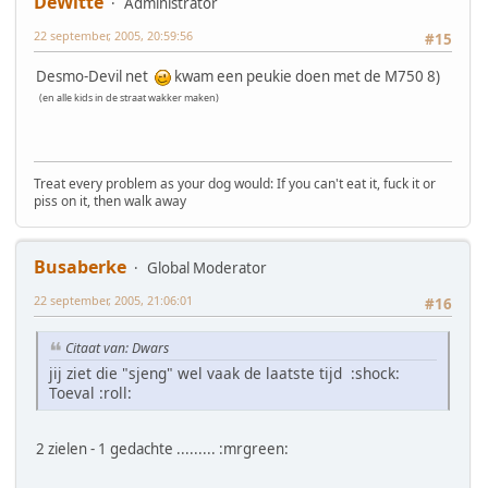
DeWitte
Administrator
22 september, 2005, 20:59:56
#15
Desmo-Devil net
kwam een peukie doen met de M750 8)
(en alle kids in de straat wakker maken)
Treat every problem as your dog would: If you can't eat it, fuck it or
piss on it, then walk away
Busaberke
Global Moderator
22 september, 2005, 21:06:01
#16
Citaat van: Dwars
jij ziet die "sjeng" wel vaak de laatste tijd :shock:
Toeval :roll:
2 zielen - 1 gedachte ......... :mrgreen: