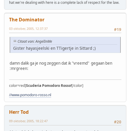
hat we're dealing with here is a complete lack of respect for the law.
The Dominator
03 oktober, 2005, 12:37:37
#19
Citaat van: AngelInMe
Gister hayasjeelski en TTigertje in Sittard ;)
damn dalik ga je nog zeggen dat ik "vreemd" gegaan ben
:mrgreen:
color=red]
Scuderia Pomodoro Rosso!
[/color]
//www.pomodoro-rosso.nl
Herr Tod
09 oktober, 2005, 18:22:47
#20