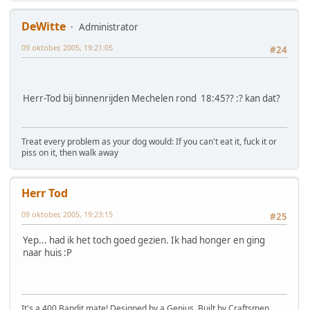
DeWitte
Administrator
09 oktober, 2005, 19:21:05
#24
Herr-Tod bij binnenrijden Mechelen rond 18:45?? :? kan dat?
Treat every problem as your dog would: If you can't eat it, fuck it or
piss on it, then walk away
Herr Tod
09 oktober, 2005, 19:23:15
#25
Yep... had ik het toch goed gezien. Ik had honger en ging
naar huis :P
It's a 400 Bandit mate! Designed by a Genius. Built by Craftsmen.