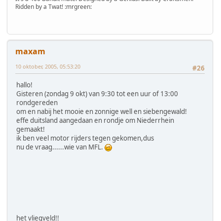
Ridden by a Twat! :mrgreen:
maxam
10 oktober, 2005, 05:53:20
#26
hallo!
Gisteren (zondag 9 okt) van 9:30 tot een uur of 13:00
rondgereden
om en nabij het mooie en zonnige well en siebengewald!
effe duitsland aangedaan en rondje om Niederrhein
gemaakt!
ik ben veel motor rijders tegen gekomen,dus
nu de vraag......wie van MFL.
het vliegveld!!