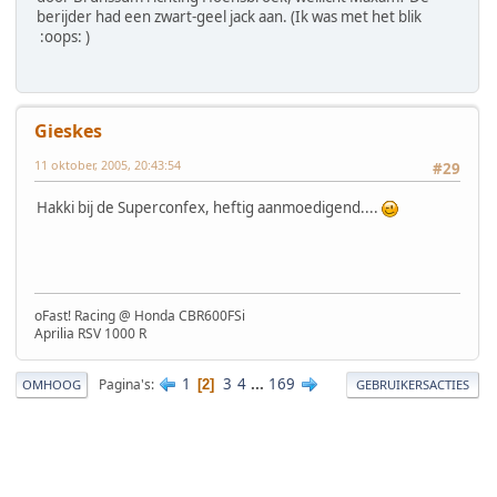
berijder had een zwart-geel jack aan. (Ik was met het blik
:oops: )
Gieskes
11 oktober, 2005, 20:43:54
#29
Hakki bij de Superconfex, heftig aanmoedigend....
oFast! Racing @ Honda CBR600FSi
Aprilia RSV 1000 R
1
3
4
...
169
Pagina's
2
OMHOOG
GEBRUIKERSACTIES