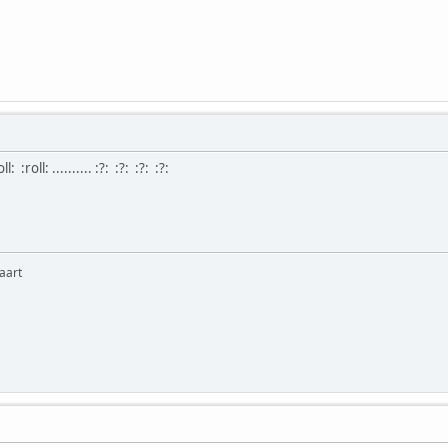
oll: :roll: .......... :?: :?: :?: :?:
aart