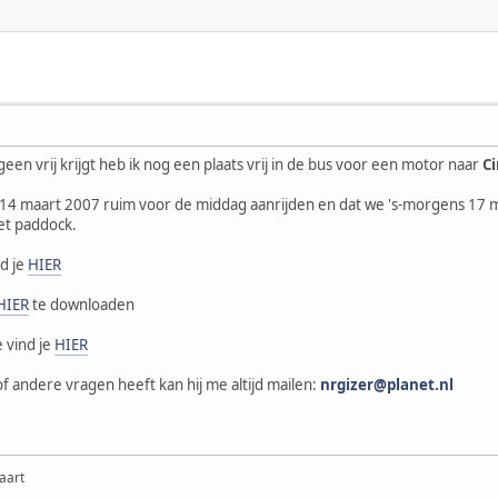
en vrij krijgt heb ik nog een plaats vrij in de bus voor een motor naar
C
 14 maart 2007 ruim voor de middag aanrijden en dat we 's-morgens 17 
et paddock.
nd je
HIER
HIER
te downloaden
 vind je
HIER
 andere vragen heeft kan hij me altijd mailen:
nrgizer@planet.nl
aart