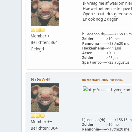
Ik vraag me af waarom niem
Hoewel het een rete gave b
Open circuit, dus geen sess
En ook nog 2 dagen.
b]Ledenon[/b]-------->15&16 m
Member ++
Zolder
----------->10 mei
Berichten: 364
Pannonia
------->18t/m20 mei
Hockenheim
--->11 juni
Gelogd
Assen
------------>9 juli
Zolder
----------->23 juli
Spa Franco
----->23 augustus
NrGiZeR
08 februari, 2007, 10:10:46
http://us.st11.yimg.co
b]Ledenon[/b]-------->15&16 m
Member ++
Zolder
----------->10 mei
Berichten: 364
Pannonia
------->18t/m20 mei