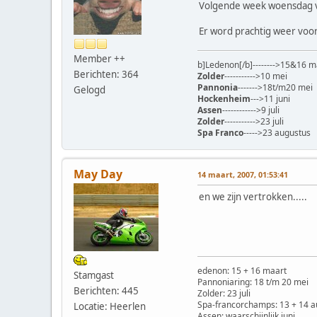
Volgende week woensdag ve
Er word prachtig weer voo
Member ++
b]Ledenon[/b]-------->15&16 m
Berichten: 364
Zolder
----------->10 mei
Pannonia
------->18t/m20 mei
Gelogd
Hockenheim
--->11 juni
Assen
------------>9 juli
Zolder
----------->23 juli
Spa Franco
----->23 augustus
May Day
14 maart, 2007, 01:53:41
en we zijn vertrokken.....
edenon: 15 + 16 maart
Stamgast
Pannoniaring: 18 t/m 20 mei
Berichten: 445
Zolder: 23 juli
Spa-francorchamps: 13 + 14 a
Locatie: Heerlen
Assen: waarschijnlijk juni