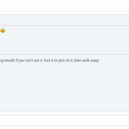
n
would: If you can't eat it, fuck it or piss on it, then walk away