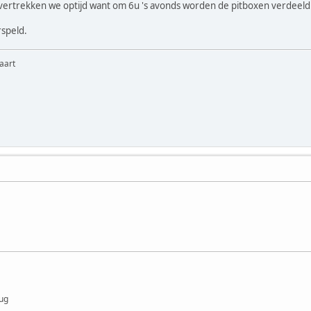
rtrekken we optijd want om 6u 's avonds worden de pitboxen verdeeld
rspeld.
aart
ug