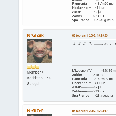
Pannonia
------->18t/m20 mei
Hockenheim
--->11 juni
Assen
------------>9 juli
Zolder
----------->23 juli
Spa Franco
----->23 augustus
NrGiZeR
02 februari, 2007, 19:19:33
:?: :?: :?: :?: .......... :roll: :r
b]Ledenon[/b]-------->15&16 m
Member ++
Zolder
----------->10 mei
Berichten: 364
Pannonia
------->18t/m20 mei
Hockenheim
--->11 juni
Gelogd
Assen
------------>9 juli
Zolder
----------->23 juli
Spa Franco
----->23 augustus
NrGiZeR
04 februari, 2007, 15:23:17