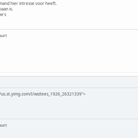
and hier intresse voor heeft.
aan is.
ie's
aart
m/us.st.yimg.com/I/wiztees_1926_26321339">
aart