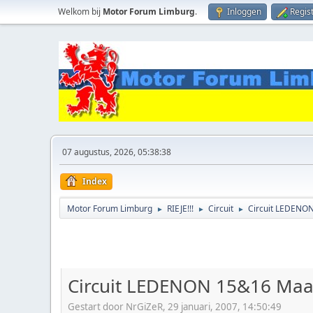
Welkom bij
Motor Forum Limburg
.
Inloggen
Regis
07 augustus, 2026, 05:38:38
Index
Motor Forum Limburg
RIEJE!!!
Circuit
Circuit LEDENO
►
►
►
Circuit LEDENON 15&16 Maa
Gestart door NrGiZeR, 29 januari, 2007, 14:50:49