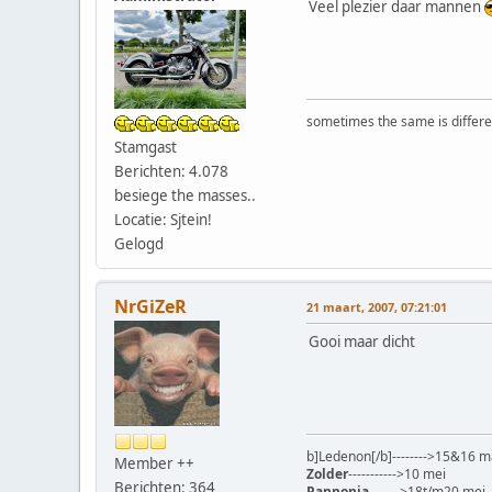
Veel plezier daar mannen
sometimes the same is differen
Stamgast
Berichten: 4.078
besiege the masses..
Locatie: Sjtein!
Gelogd
NrGiZeR
21 maart, 2007, 07:21:01
Gooi maar dicht
b]Ledenon[/b]-------->15&16 m
Member ++
Zolder
----------->10 mei
Berichten: 364
Pannonia
------->18t/m20 mei