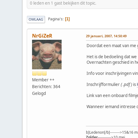
0 leden en 1 gast bekijken dit topic.
Pagina's
1
OMLAAG
NrGiZeR
29 januari, 2007, 14:50:49
Doordat een maat van me ge
Het is de bedoeling dat we
Overnachten geschied in h
Info voor inschrijvingen vi
Member ++
Inschrijfformulier
( .pdf )
is
Berichten: 364
Gelogd
Link van een onboard filmje
Wanneer iemand intresse of
b]Ledenon[/b]-------->15&16 m
Zolder
----------->10 mei