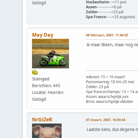
Hockenheim
--->11 juni
Gelogd
Assen
------------>9 juli
Zolder
----------->23 juli
Spa Franco
----->23 augustus
May Day
08 februari, 2007, 11:46:55
ik maar likken, maar nog 
edenon: 15 + 16 maart
Stamgast
Pannoniaring: 18 t/m 20 mei
Berichten: 445
Zolder: 23 juli
Spa-francorchamps: 13 + 14 a
Locatie: Heerlen
Assen: waarschijnlijk juni
Gelogd
Brno: waarschijnlijk oktober
NrGiZeR
07 maart, 2007, 16:00:44
Laatste kans, dus degene m