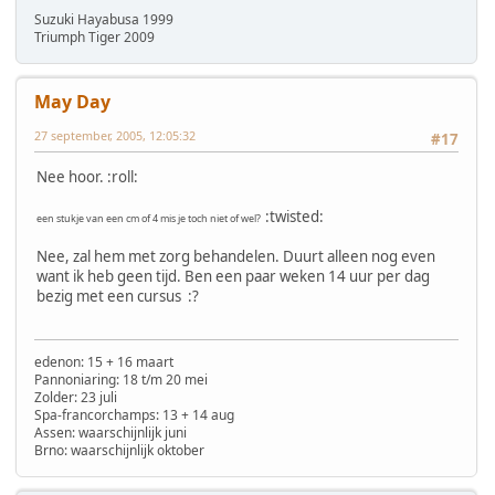
Suzuki Hayabusa 1999
Triumph Tiger 2009
May Day
27 september, 2005, 12:05:32
#17
Nee hoor. :roll:
:twisted:
een stukje van een cm of 4 mis je toch niet of wel?
Nee, zal hem met zorg behandelen. Duurt alleen nog even
want ik heb geen tijd. Ben een paar weken 14 uur per dag
bezig met een cursus :?
edenon: 15 + 16 maart
Pannoniaring: 18 t/m 20 mei
Zolder: 23 juli
Spa-francorchamps: 13 + 14 aug
Assen: waarschijnlijk juni
Brno: waarschijnlijk oktober