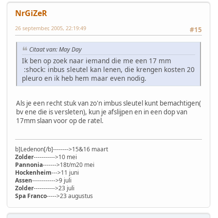
NrGiZeR
26 september, 2005, 22:19:49
#15
Citaat van: May Day
Ik ben op zoek naar iemand die me een 17 mm
:shock: inbus sleutel kan lenen, die krengen kosten 20
pleuro en ik heb hem maar even nodig.
Als je een recht stuk van zo'n imbus sleutel kunt bemachtigen(
bv ene die is versleten), kun je afslijpen en in een dop van
17mm slaan voor op de ratel.
b]Ledenon[/b]-------->15&16 maart
Zolder
----------->10 mei
Pannonia
------->18t/m20 mei
Hockenheim
--->11 juni
Assen
------------>9 juli
Zolder
----------->23 juli
Spa Franco
----->23 augustus