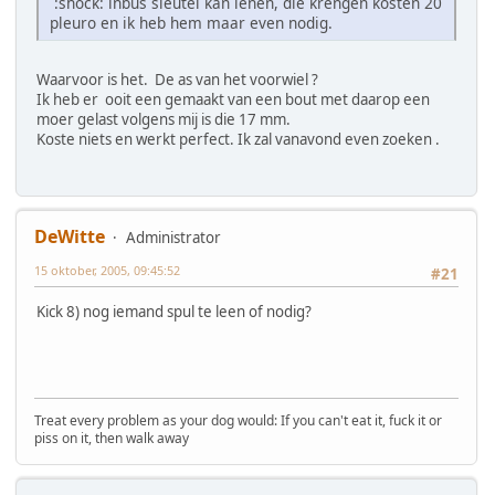
:shock: inbus sleutel kan lenen, die krengen kosten 20
pleuro en ik heb hem maar even nodig.
Waarvoor is het. De as van het voorwiel ?
Ik heb er ooit een gemaakt van een bout met daarop een
moer gelast volgens mij is die 17 mm.
Koste niets en werkt perfect. Ik zal vanavond even zoeken .
DeWitte
Administrator
15 oktober, 2005, 09:45:52
#21
Kick 8) nog iemand spul te leen of nodig?
Treat every problem as your dog would: If you can't eat it, fuck it or
piss on it, then walk away