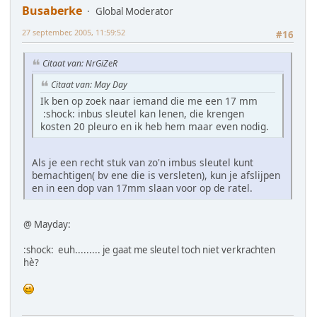
Busaberke
Global Moderator
27 september, 2005, 11:59:52
#16
Citaat van: NrGiZeR
Citaat van: May Day
Ik ben op zoek naar iemand die me een 17 mm
:shock: inbus sleutel kan lenen, die krengen
kosten 20 pleuro en ik heb hem maar even nodig.
Als je een recht stuk van zo'n imbus sleutel kunt
bemachtigen( bv ene die is versleten), kun je afslijpen
en in een dop van 17mm slaan voor op de ratel.
@ Mayday:
:shock: euh......... je gaat me sleutel toch niet verkrachten
hè?