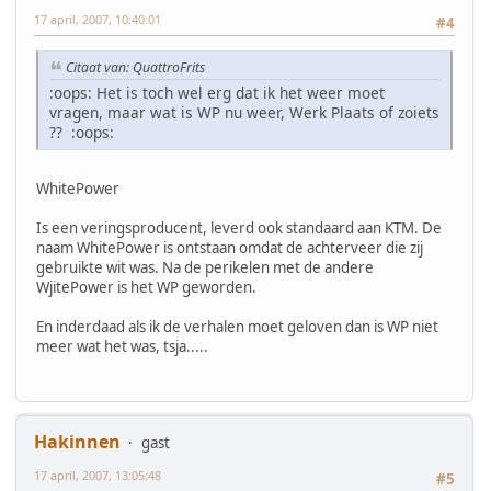
17 april, 2007, 10:40:01
#4
Citaat van: QuattroFrits
:oops: Het is toch wel erg dat ik het weer moet
vragen, maar wat is WP nu weer, Werk Plaats of zoiets
?? :oops:
WhitePower
Is een veringsproducent, leverd ook standaard aan KTM. De
naam WhitePower is ontstaan omdat de achterveer die zij
gebruikte wit was. Na de perikelen met de andere
WjitePower is het WP geworden.
En inderdaad als ik de verhalen moet geloven dan is WP niet
meer wat het was, tsja.....
Hakinnen
gast
17 april, 2007, 13:05:48
#5