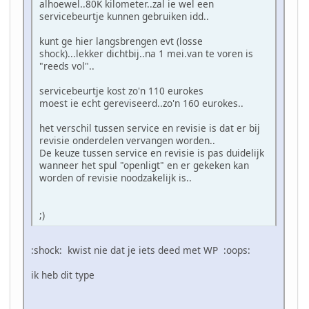
alhoewel..80K kilometer..zal ie wel een
servicebeurtje kunnen gebruiken idd..
kunt ge hier langsbrengen evt (losse
shock)...lekker dichtbij..na 1 mei.van te voren is
"reeds vol"..
servicebeurtje kost zo'n 110 eurokes
moest ie echt gereviseerd..zo'n 160 eurokes..
het verschil tussen service en revisie is dat er bij
revisie onderdelen vervangen worden..
De keuze tussen service en revisie is pas duidelijk
wanneer het spul "openligt" en er gekeken kan
worden of revisie noodzakelijk is..
;)
:shock: kwist nie dat je iets deed met WP :oops:
ik heb dit type