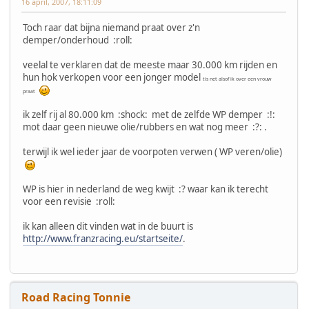
16 april, 2007, 18:11:09
Toch raar dat bijna niemand praat over z'n
demper/onderhoud :roll:
veelal te verklaren dat de meeste maar 30.000 km rijden en
hun hok verkopen voor een jonger model
tis net alsof ik over een vrouw
praat
ik zelf rij al 80.000 km :shock: met de zelfde WP demper :!:
mot daar geen nieuwe olie/rubbers en wat nog meer :?: .
terwijl ik wel ieder jaar de voorpoten verwen ( WP veren/olie)
WP is hier in nederland de weg kwijt :? waar kan ik terecht
voor een revisie :roll:
ik kan alleen dit vinden wat in de buurt is
http://www.franzracing.eu/startseite/
.
Road Racing Tonnie