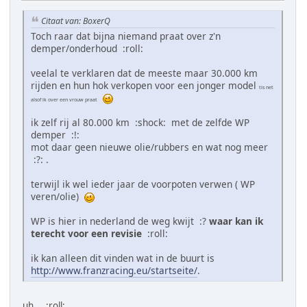
Citaat van: BoxerQ
Toch raar dat bijna niemand praat over z'n
demper/onderhoud :roll:
veelal te verklaren dat de meeste maar 30.000 km
rijden en hun hok verkopen voor een jonger model
tis net
alsof ik over een vrouw praat
ik zelf rij al 80.000 km :shock: met de zelfde WP
demper :!:
mot daar geen nieuwe olie/rubbers en wat nog meer
:?: .
terwijl ik wel ieder jaar de voorpoten verwen ( WP
veren/olie)
WP is hier in nederland de weg kwijt :?
waar kan ik
terecht voor een revisie
:roll:
ik kan alleen dit vinden wat in de buurt is
http://www.franzracing.eu/startseite/
.
uh... :roll: