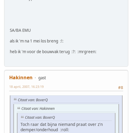
SA/BA EMU
als ik 'm na 1 mei los breng :!:
heb ik 'm voor de bouwvak terug :?: :mrgreen:
Hakinnen
gast
18 april, 2007, 16:23:19
#8
Citaat van: BoxerQ
Citaat van: Hakinnen
Citaat van: BoxerQ
Toch raar dat bijna niemand praat over z'n
demper/onderhoud :roll: