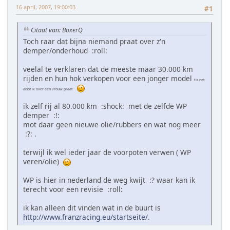
16 april, 2007, 19:00:03
#1
Citaat van: BoxerQ
Toch raar dat bijna niemand praat over z'n
demper/onderhoud :roll:
veelal te verklaren dat de meeste maar 30.000 km
rijden en hun hok verkopen voor een jonger model
tis net
alsof ik over een vrouw praat
ik zelf rij al 80.000 km :shock: met de zelfde WP
demper :!:
mot daar geen nieuwe olie/rubbers en wat nog meer
:?: .
terwijl ik wel ieder jaar de voorpoten verwen ( WP
veren/olie)
WP is hier in nederland de weg kwijt :? waar kan ik
terecht voor een revisie :roll:
ik kan alleen dit vinden wat in de buurt is
http://www.franzracing.eu/startseite/
.