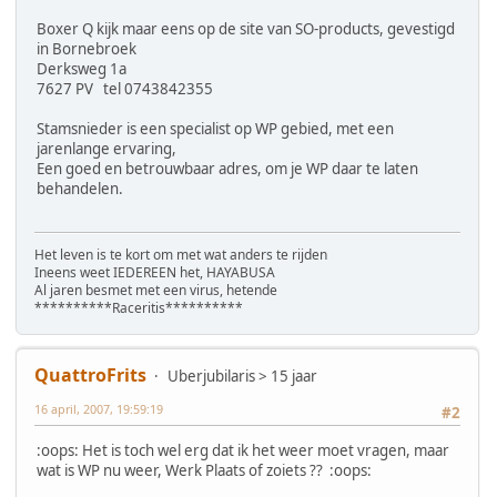
Boxer Q kijk maar eens op de site van SO-products, gevestigd
in Bornebroek
Derksweg 1a
7627 PV tel 0743842355
Stamsnieder is een specialist op WP gebied, met een
jarenlange ervaring,
Een goed en betrouwbaar adres, om je WP daar te laten
behandelen.
Het leven is te kort om met wat anders te rijden
Ineens weet IEDEREEN het, HAYABUSA
Al jaren besmet met een virus, hetende
**********Raceritis**********
QuattroFrits
Uberjubilaris > 15 jaar
16 april, 2007, 19:59:19
#2
:oops: Het is toch wel erg dat ik het weer moet vragen, maar
wat is WP nu weer, Werk Plaats of zoiets ?? :oops: