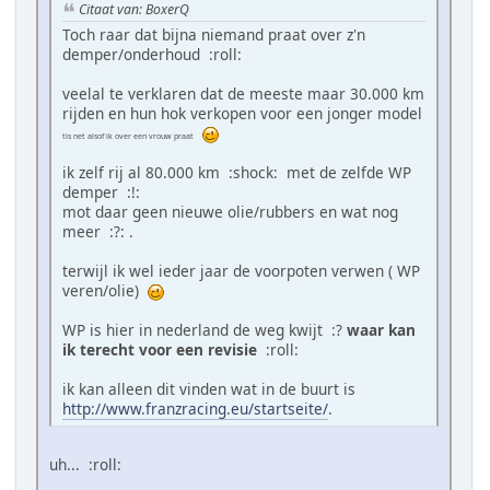
Citaat van: BoxerQ
Toch raar dat bijna niemand praat over z'n
demper/onderhoud :roll:
veelal te verklaren dat de meeste maar 30.000 km
rijden en hun hok verkopen voor een jonger model
tis net alsof ik over een vrouw praat
ik zelf rij al 80.000 km :shock: met de zelfde WP
demper :!:
mot daar geen nieuwe olie/rubbers en wat nog
meer :?: .
terwijl ik wel ieder jaar de voorpoten verwen ( WP
veren/olie)
WP is hier in nederland de weg kwijt :?
waar kan
ik terecht voor een revisie
:roll:
ik kan alleen dit vinden wat in de buurt is
http://www.franzracing.eu/startseite/
.
uh... :roll: