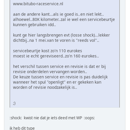
www.bitubo-raceservice.nl
aan de andere kant...als ie goed is..en niet lekt..
alhoewel..80K kilometer..zal ie wel een servicebeurtje
kunnen gebruiken idd..
kunt ge hier langsbrengen evt (losse shock)...lekker
dichtbij..na 1 mei.van te voren is "reeds vol"..
servicebeurtje kost zo'n 110 eurokes
moest ie echt gereviseerd..zo'n 160 eurokes..
het verschil tussen service en revisie is dat er bij
revisie onderdelen vervangen worden..
De keuze tussen service en revisie is pas duidelijk
wanneer het spul "openligt" en er gekeken kan
worden of revisie noodzakelijk is..
;)
:shock: kwist nie dat je iets deed met WP :oops:
ik heb dit type