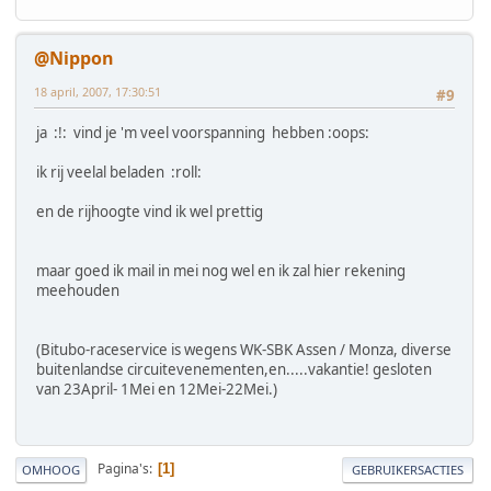
@Nippon
18 april, 2007, 17:30:51
#9
ja :!: vind je 'm veel voorspanning hebben :oops:
ik rij veelal beladen :roll:
en de rijhoogte vind ik wel prettig
maar goed ik mail in mei nog wel en ik zal hier rekening
meehouden
(Bitubo-raceservice is wegens WK-SBK Assen / Monza, diverse
buitenlandse circuitevenementen,en.....vakantie! gesloten
van 23April- 1Mei en 12Mei-22Mei.)
Pagina's
1
OMHOOG
GEBRUIKERSACTIES