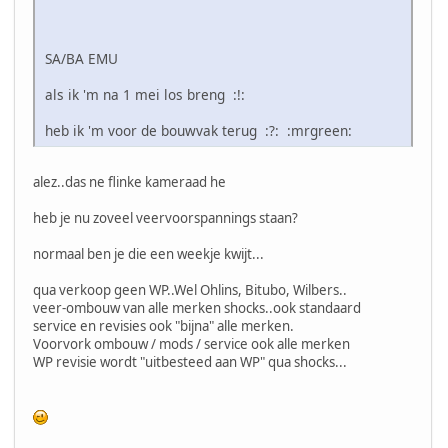
SA/BA EMU
als ik 'm na 1 mei los breng :!:
heb ik 'm voor de bouwvak terug :?: :mrgreen:
alez..das ne flinke kameraad he
heb je nu zoveel veervoorspannings staan?
normaal ben je die een weekje kwijt...
qua verkoop geen WP..Wel Ohlins, Bitubo, Wilbers..
veer-ombouw van alle merken shocks..ook standaard
service en revisies ook "bijna" alle merken.
Voorvork ombouw / mods / service ook alle merken
WP revisie wordt "uitbesteed aan WP" qua shocks...