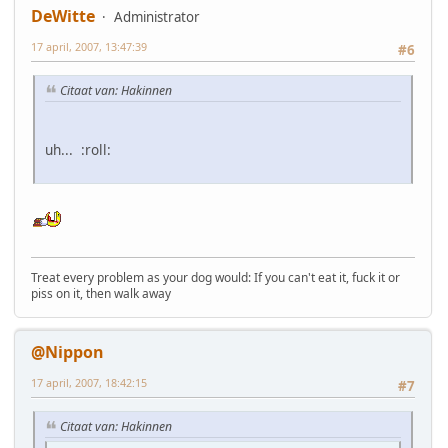
DeWitte
Administrator
17 april, 2007, 13:47:39
#6
Citaat van: Hakinnen
uh... :roll:
Treat every problem as your dog would: If you can't eat it, fuck it or
piss on it, then walk away
@Nippon
17 april, 2007, 18:42:15
#7
Citaat van: Hakinnen