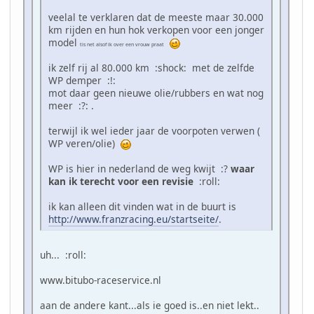
veelal te verklaren dat de meeste maar 30.000
km rijden en hun hok verkopen voor een jonger
model
tis net alsof ik over een vrouw praat
ik zelf rij al 80.000 km :shock: met de zelfde
WP demper :!:
mot daar geen nieuwe olie/rubbers en wat nog
meer :?: .
terwijl ik wel ieder jaar de voorpoten verwen (
WP veren/olie)
WP is hier in nederland de weg kwijt :?
waar
kan ik terecht voor een revisie
:roll:
ik kan alleen dit vinden wat in de buurt is
http://www.franzracing.eu/startseite/
.
uh... :roll:
www.bitubo-raceservice.nl
aan de andere kant...als ie goed is..en niet lekt..