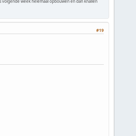
us volgende week helemaal opbouwen en dan knallen
#19