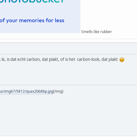
Smells like rubber
k, is dat echt carbon, dat plakt, of is het carbon-look, dat plakt
.us/img67/5812/quax2bb8bp.jpg
[/img]
"