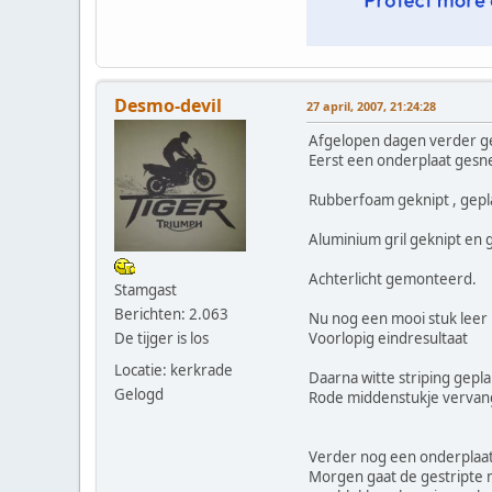
Desmo-devil
27 april, 2007, 21:24:28
Afgelopen dagen verder ge
Eerst een onderplaat gesne
Rubberfoam geknipt , gepl
Aluminium gril geknipt en ge
Achterlicht gemonteerd.
Stamgast
Berichten: 2.063
Nu nog een mooi stuk leer
De tijger is los
Voorlopig eindresultaat
Locatie: kerkrade
Daarna witte striping gepla
Gelogd
Rode middenstukje vervan
Verder nog een onderplaat 
Morgen gaat de gestripte mo