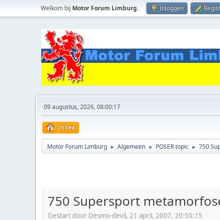
Welkom bij
Motor Forum Limburg
.
Inloggen
Regis
09 augustus, 2026, 08:00:17
Index
Motor Forum Limburg
Algemeen
POSER topic
750 Su
►
►
►
750 Supersport metamorfos
Gestart door Desmo-devil, 21 april, 2007, 20:50:15