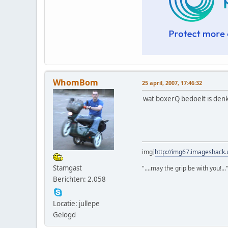
WhomBom
25 april, 2007, 17:46:32
wat boxerQ bedoelt is denk i
img]
http://img67.imageshack
Stamgast
"....may the grip be with you!...
Berichten: 2.058
Locatie: jullepe
Gelogd