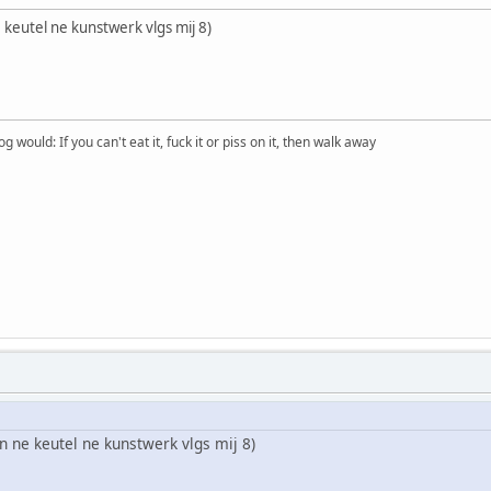
 keutel ne kunstwerk vlgs mij 8)
would: If you can't eat it, fuck it or piss on it, then walk away
 ne keutel ne kunstwerk vlgs mij 8)