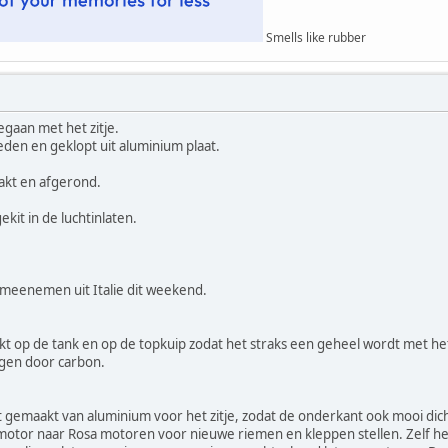
Smells like rubber
gaan met het zitje.
den en geklopt uit aluminium plaat.
akt en afgerond.
kit in de luchtinlaten.
 meenemen uit Italie dit weekend.
kt op de tank en op de topkuip zodat het straks een geheel wordt met het w
gen door carbon.
gemaakt van aluminium voor het zitje, zodat de onderkant ook mooi dicht
tor naar Rosa motoren voor nieuwe riemen en kleppen stellen. Zelf heb ik