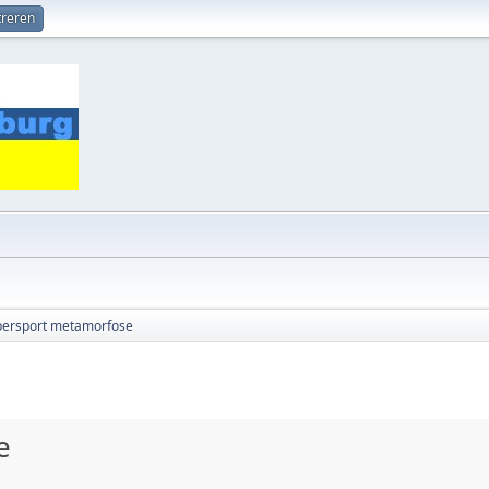
treren
persport metamorfose
e