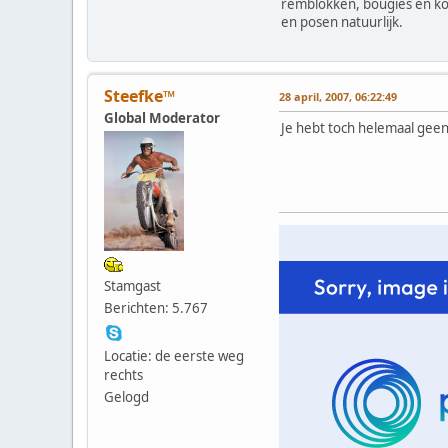
remblokken, bougies en k
en posen natuurlijk.
Steefke™
28 april, 2007, 06:22:49
Global Moderator
Je hebt toch helemaal geen 
Stamgast
Berichten: 5.767
Locatie: de eerste weg
rechts
Gelogd