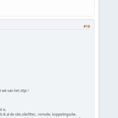
#18
it van het zitje !
 is.
 al de olie,oliefilter, remolie, koppelingsolie,