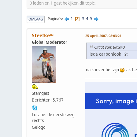
0 leden en 1 gast bekijken dit topic.
1
3
4
5
Pagina's
2
OMLAAG
Steefke™
25 april, 2007, 08:03:21
Global Moderator
Citaat van: BoxerQ
isda carbonlook :?:
da is inventief zijn
als het
Stamgast
Berichten: 5.767
Locatie: de eerste weg
rechts
Gelogd