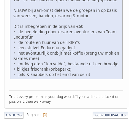
NIEUW bij aankomst delen we de groepen in op basis
van wensen, banden, ervaring & motor
Dit is inbegrepen in de prijs van €60
• de begeleiding door ervaren avonturiers van Team
Endurofun
• de route en huur van de TRIPY's
• een stijlvol Endurofun gadget
• het avontuurlijk ontbijt met koffie (breng uw mok en
zakmes mee)
• middag eten "ten velde", bestaande uit een broodje
+ blikjes frisdrank (onbeperkt)
• pils & knabbels op het eind van de rit
Treat every problem as your dog would: If you can't eat it, fuck it or
piss on it, then walk away
Pagina's
1
OMHOOG
GEBRUIKERSACTIES