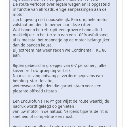
De route verloopt over legale wegen en is opgesteld
in functie van allroads, enige aanpassingen aan de
motor
zijn bijgevolg niet noodzakelijk. Een originele motor
volstaat om deel te nemen aan deze ritten.
Wat banden betreft rijdt een grovere band altijd
makkelijker in het terrein dan een 100% asfaltband,
al is meestal het mannetje op de motor belangrijker
dan de banden keuze.
Bij extreem nat weer raden we Continental TKC 80
aan.
Rijden gebeurd in groepjes van 6-7 personen, jullie
kiezen zelf uw groep bij vertrek
Na inschrijving ontvang je verdere gegevens ivm
betaling, start locatie,
wetenswaardigheden die garant staan voor een
plezante offroad uitstap.
Een Endurofun's TRIPY gps wijst de route waarbij de
nadruk wordt gelegd op genieten
van uw motor in de natuur. Nergens tijdens de rit is
snelheid of competitie een must.
Voor en door allroad rijders maakt deze dag speciaal.