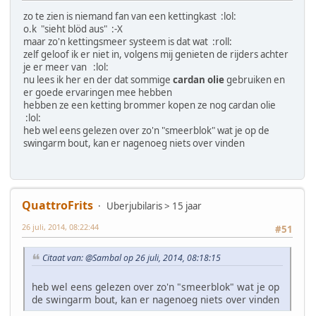
zo te zien is niemand fan van een kettingkast :lol:
o.k "sieht blöd aus" :-X
maar zo'n kettingsmeer systeem is dat wat :roll:
zelf geloof ik er niet in, volgens mij genieten de rijders achter
je er meer van :lol:
nu lees ik her en der dat sommige
cardan olie
gebruiken en
er goede ervaringen mee hebben
hebben ze een ketting brommer kopen ze nog cardan olie
:lol:
heb wel eens gelezen over zo'n "smeerblok" wat je op de
swingarm bout, kan er nagenoeg niets over vinden
QuattroFrits
Uberjubilaris > 15 jaar
26 juli, 2014, 08:22:44
#51
Citaat van: @Sambal op 26 juli, 2014, 08:18:15
heb wel eens gelezen over zo'n "smeerblok" wat je op
de swingarm bout, kan er nagenoeg niets over vinden