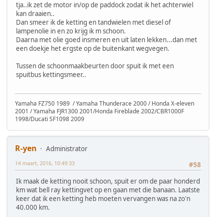
tja..ik zet de motor in/op de paddock zodat ik het achterwiel
kan draaien..
Dan smeer ik de ketting en tandwielen met diesel of
lampenolie in en zo krijg ik m schoon.
Daarna met olie goed insmeren en uit laten lekken...dan met
een doekje het ergste op de buitenkant wegvegen.
Tussen de schoonmaakbeurten door spuit ik met een
spuitbus kettingsmeer..
Yamaha FZ750 1989 / Yamaha Thunderace 2000 / Honda X-eleven
2001 / Yamaha FJR1300 2001/Honda Fireblade 2002/CBR1000F
1998/Ducati SF1098 2009
R-yen
Administrator
14 maart, 2016, 10:49:33
#58
Ik maak de ketting nooit schoon, spuit er om de paar honderd
km wat bell ray kettingvet op en gaan met die banaan. Laatste
keer dat ik een ketting heb moeten vervangen was na zo'n
40.000 km.