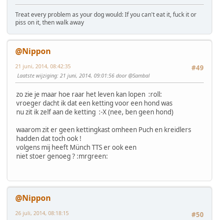
Treat every problem as your dog would: If you can't eat it, fuck it or
piss on it, then walk away
@Nippon
21 juni, 2014, 08:42:35
#49
Laatste wijziging
: 21 juni, 2014, 09:01:56 door @Sambal
zo zie je maar hoe raar het leven kan lopen :roll:
vroeger dacht ik dat een ketting voor een hond was
nu zit ik zelf aan de ketting :-X (nee, ben geen hond)
waarom zit er geen kettingkast omheen Puch en kreidlers
hadden dat toch ook !
volgens mij heeft Münch TTS er ook een
niet stoer genoeg ? :mrgreen:
@Nippon
26 juli, 2014, 08:18:15
#50