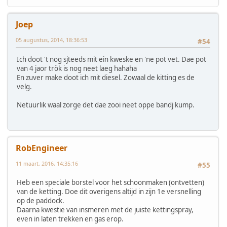
Joep
05 augustus, 2014, 18:36:53
#54
Ich doot 't nog sjteeds mit ein kweske en 'ne pot vet. Dae pot
van 4 jaor trök is nog neet laeg hahaha
En zuver make doot ich mit diesel. Zowaal de kitting es de
velg.
Netuurlik waal zorge det dae zooi neet oppe bandj kump.
RobEngineer
11 maart, 2016, 14:35:16
#55
Heb een speciale borstel voor het schoonmaken (ontvetten)
van de ketting. Doe dit overigens altijd in zijn 1e versnelling
op de paddock.
Daarna kwestie van insmeren met de juiste kettingspray,
even in laten trekken en gas erop.