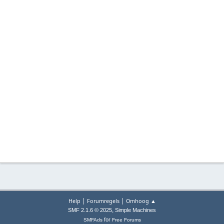
|
|
Help
Forumregels
Omhoog ▲
,
SMF 2.1.6 © 2025
Simple Machines
for
SMFAds
Free Forums