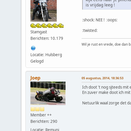
is vrijdag leeg !
:shock: NEE ! :oops:
:twisted:
Stamgast
Berichten: 10.179
Wil je rust en vrede, doe dan b
Locatie: Hulsberg
Gelogd
Joep
05 augustus, 2014, 18:36:53
Ich doot 't nog sjteeds mit
En zuver make doot ich mit 
Netuurlik waal zorge det d
Member ++
Berichten: 290
Locatie: Remunj