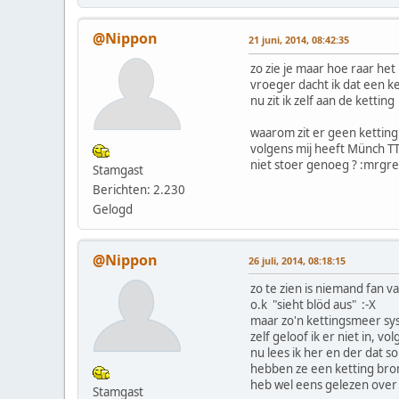
@Nippon
21 juni, 2014, 08:42:35
zo zie je maar hoe raar het 
vroeger dacht ik dat een k
nu zit ik zelf aan de kettin
waarom zit er geen ketting
volgens mij heeft Münch T
niet stoer genoeg ? :mrgr
Stamgast
Berichten: 2.230
Gelogd
@Nippon
26 juli, 2014, 08:18:15
zo te zien is niemand fan va
o.k "sieht blöd aus" :-X
maar zo'n kettingsmeer syst
zelf geloof ik er niet in, v
nu lees ik her en der dat 
hebben ze een ketting bro
heb wel eens gelezen over 
Stamgast