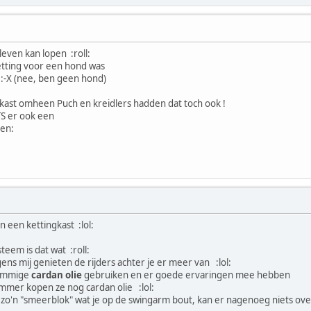
leven kan lopen :roll:
etting voor een hond was
g :-X (nee, ben geen hond)
kast omheen Puch en kreidlers hadden dat toch ook !
TS er ook een
een:
n een kettingkast :lol:
eem is dat wat :roll:
olgens mij genieten de rijders achter je er meer van :lol:
sommige
cardan olie
gebruiken en er goede ervaringen mee hebben
mmer kopen ze nog cardan olie :lol:
zo'n "smeerblok" wat je op de swingarm bout, kan er nagenoeg niets ove