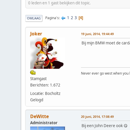
0 leden en 1 gast bekijken dit topic.
1
2
3
Pagina's
4
OMLAAG
Joker
19 juni, 2014, 19:44:49
Bij mijn BMW moet de carda
Never ever go west when you k
Stamgast
Berichten: 1.672
Locatie: Bocholtz
Gelogd
DeWitte
20 juni, 2014, 17:08:49
Administrator
Bij een John Deere ook 😋