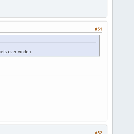
#51
iets over vinden
#52