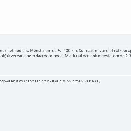
eer het nodig is. Meestal om de +/- 400 km. Soms als er zand of rotzooi 
 ook) ik vervang hem daardoor nooit, Mja ik ruil dan ook meestal om de 2-
would: If you can't eat it, fuck it or piss on it, then walk away