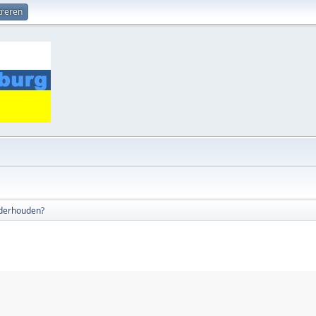
treren
nderhouden?