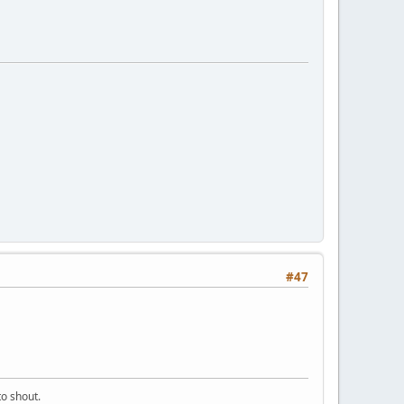
#47
o shout.