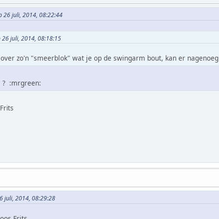
p 26 juli, 2014, 08:22:44
26 juli, 2014, 08:18:15
over zo'n "smeerblok" wat je op de swingarm bout, kan er nagenoeg 
 ? :mrgreen:
Frits
 juli, 2014, 08:29:28
doos Frits