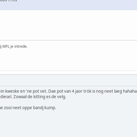
ij MFL je intrede.
 ein kweske en 'ne pot vet. Dae pot van 4 jaor trök is nog neet laeg hahaha
diesel. Zowaal de kitting es de velg.
ae zooi neet oppe bandj kump.