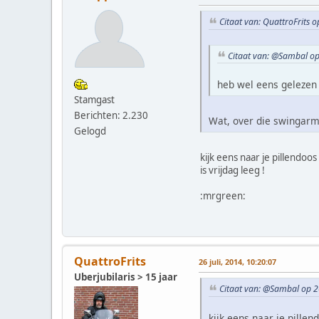
Citaat van: QuattroFrits o
Citaat van: @Sambal op 
heb wel eens gelezen 
Stamgast
Berichten: 2.230
Wat, over die swingarm
Gelogd
kijk eens naar je pillendoos 
is vrijdag leeg !
:mrgreen:
QuattroFrits
26 juli, 2014, 10:20:07
Uberjubilaris > 15 jaar
Citaat van: @Sambal op 26
kijk eens naar je pillen