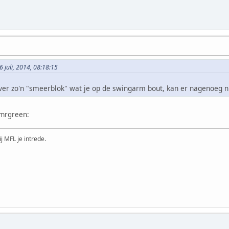
 juli, 2014, 08:18:15
ver zo'n "smeerblok" wat je op de swingarm bout, kan er nagenoeg n
:mrgreen:
ij MFL je intrede.