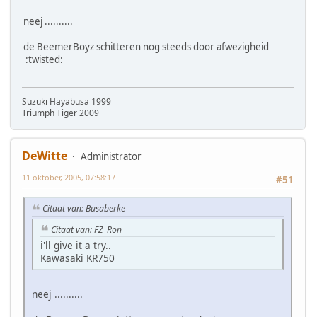
neej ..........
de BeemerBoyz schitteren nog steeds door afwezigheid
:twisted:
Suzuki Hayabusa 1999
Triumph Tiger 2009
DeWitte
Administrator
11 oktober, 2005, 07:58:17
#51
Citaat van: Busaberke
Citaat van: FZ_Ron
i'll give it a try..
Kawasaki KR750
neej ..........