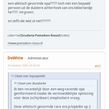
een atletisch gevormde opa????? toch niet een bepaald
persoon uit de duistere achterhoek van ons kikkerlandje
he???? :mrgreen:
en zelfs die wist ut niet??????
color=red]
Scuderia Pomodoro Rosso!
[/color]
//www.pomodoro-rosso.nl
DeWitte
Administrator
18 oktober, 2005, 07:20:34
#57
Citaat van: hayasjeelski
Citaat van: Busaberke
Ik ben recentelijk door een weg-racende opa
geinformeerd inzake de vermoeddelijke oplossing
voor deze (schijnbaar) onoplosbare vraag.
Deze atletisch gevormde race encyclopedie op 2