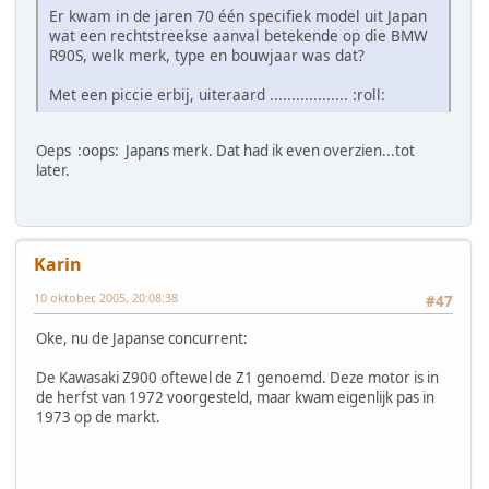
Er kwam in de jaren 70 één specifiek model uit Japan
wat een rechtstreekse aanval betekende op die BMW
R90S, welk merk, type en bouwjaar was dat?
Met een piccie erbij, uiteraard .................. :roll:
Oeps :oops: Japans merk. Dat had ik even overzien...tot
later.
Karin
10 oktober, 2005, 20:08:38
#47
Oke, nu de Japanse concurrent:
De Kawasaki Z900 oftewel de Z1 genoemd. Deze motor is in
de herfst van 1972 voorgesteld, maar kwam eigenlijk pas in
1973 op de markt.