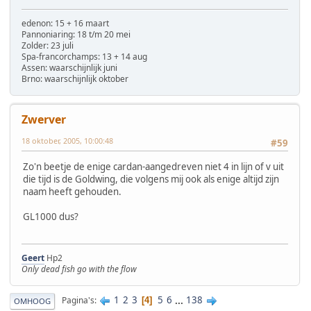
edenon: 15 + 16 maart
Pannoniaring: 18 t/m 20 mei
Zolder: 23 juli
Spa-francorchamps: 13 + 14 aug
Assen: waarschijnlijk juni
Brno: waarschijnlijk oktober
Zwerver
18 oktober, 2005, 10:00:48
#59
Zo'n beetje de enige cardan-aangedreven niet 4 in lijn of v uit
die tijd is de Goldwing, die volgens mij ook als enige altijd zijn
naam heeft gehouden.
GL1000 dus?
Geert
Hp2
Only dead fish go with the flow
1
2
3
5
6
...
138
Pagina's
4
OMHOOG