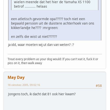
wielen meende dat het hier de Yamaha XS 1100
betrof ........... helaas
een atletisch gevormde opa????? toch niet een
bepaald persoon uit de duistere achterhoek van ons
kikkerlandje he???? :mrgreen:
en zelfs die wist ut niet??????
ja idd, waar moeten wij ut dan van weten? :?
Treat every problem as your dog would: If you can't eat it, fuck it or
piss on it, then walk away
May Day
18 oktober, 2005, 09:02:16
#58
Jongens toch, ik dacht dat 81 ook hier kwam?