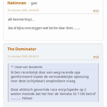
Hakinnen
gast
18 oktober, 2005, 03:04:05
#55
alé beemerboyz...
das al bijna voorzeggen wat berke daar doet........
The Dominator
18 oktober, 2005, 06:45:01
#56
Citaat van: Busaberke
Ik ben recentelijk door een weg-racende opa
geinformeerd inzake de vermoeddelijke oplossing
voor deze (schijnbaar) onoplosbare vraag.
Deze atletisch gevormde race encyclopedie op 2
wielen meende dat het hier de Yamaha XS 1100 betrof
........... helaas