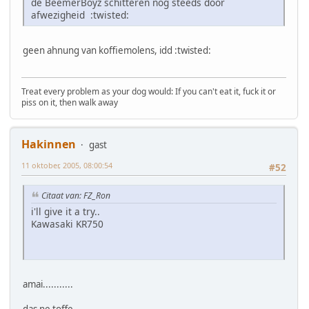
de BeemerBoyz schitteren nog steeds door
afwezigheid :twisted:
geen ahnung van koffiemolens, idd :twisted:
Treat every problem as your dog would: If you can't eat it, fuck it or
piss on it, then walk away
Hakinnen
gast
11 oktober, 2005, 08:00:54
#52
Citaat van: FZ_Ron
i'll give it a try..
Kawasaki KR750
amai...........
das ne toffe..