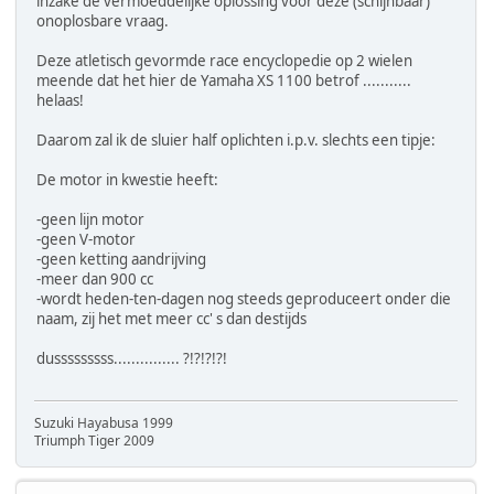
inzake de vermoeddelijke oplossing voor deze (schijnbaar)
onoplosbare vraag.
Deze atletisch gevormde race encyclopedie op 2 wielen
meende dat het hier de Yamaha XS 1100 betrof ...........
helaas!
Daarom zal ik de sluier half oplichten i.p.v. slechts een tipje:
De motor in kwestie heeft:
-geen lijn motor
-geen V-motor
-geen ketting aandrijving
-meer dan 900 cc
-wordt heden-ten-dagen nog steeds geproduceert onder die
naam, zij het met meer cc' s dan destijds
dusssssssss............... ?!?!?!?!
Suzuki Hayabusa 1999
Triumph Tiger 2009