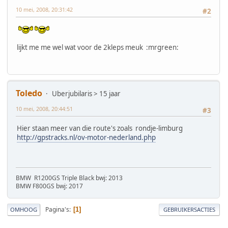
10 mei, 2008, 20:31:42
#2
lijkt me me wel wat voor de 2kleps meuk :mrgreen:
Toledo
Uberjubilaris > 15 jaar
10 mei, 2008, 20:44:51
#3
Hier staan meer van die route's zoals rondje-limburg
http://gpstracks.nl/ov-motor-nederland.php
BMW R1200GS Triple Black bwj: 2013
BMW F800GS bwj: 2017
Pagina's
1
OMHOOG
GEBRUIKERSACTIES