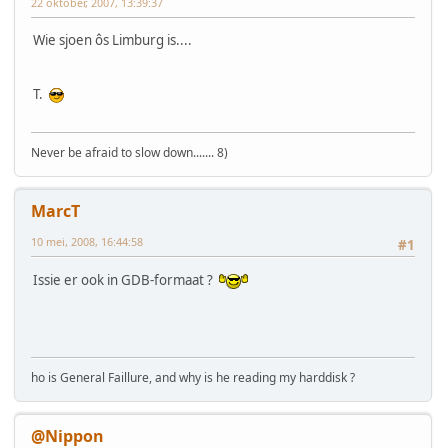
22 oktober, 2007, 13:39:37
Wie sjoen ôs Limburg is....
T.
Never be afraid to slow down....... 8)
MarcT
10 mei, 2008, 16:44:58
#1
Issie er ook in GDB-formaat ?
ho is General Faillure, and why is he reading my harddisk ?
@Nippon