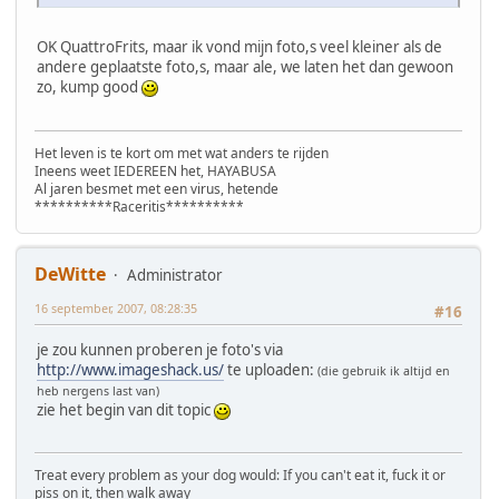
OK QuattroFrits, maar ik vond mijn foto,s veel kleiner als de
andere geplaatste foto,s, maar ale, we laten het dan gewoon
zo, kump good
Het leven is te kort om met wat anders te rijden
Ineens weet IEDEREEN het, HAYABUSA
Al jaren besmet met een virus, hetende
**********Raceritis**********
DeWitte
Administrator
16 september, 2007, 08:28:35
#16
je zou kunnen proberen je foto's via
http://www.imageshack.us/
te uploaden:
(die gebruik ik altijd en
heb nergens last van)
zie het begin van dit topic
Treat every problem as your dog would: If you can't eat it, fuck it or
piss on it, then walk away