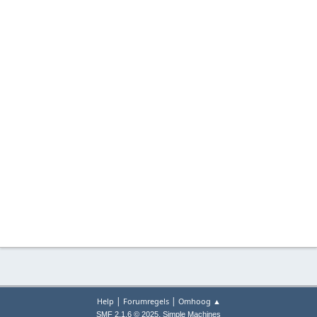
|
|
Help
Forumregels
Omhoog ▲
,
SMF 2.1.6 © 2025
Simple Machines