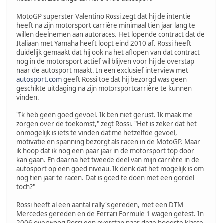
MotoGP superster Valentino Rossi zegt dat hij de intentie
heeft na zijn motorsport carrière minimaal tien jaar lang te
willen deelnemen aan autoraces. Het lopende contract dat de
Italiaan met Yamaha heeft loopt eind 2010 af. Rossi heeft
duidelijk gemaakt dat hij ook na het aflopen van dat contract
nog in de motorsport actief wil blijven voor hij de overstap
naar de autosport maakt. In een exclusief interview met
autosport.com
geeft Rossi toe dat hij bezorgd was geen
geschikte uitdaging na zijn motorsportcarrière te kunnen
vinden.
"Ik heb geen goed gevoel. Ik ben niet gerust. Ik maak me
zorgen over de toekomst," zegt Rossi. "Het is zeker dat het
onmogelijk is iets te vinden dat me hetzelfde gevoel,
motivatie en spanning bezorgt als racen in de MotoGP. Maar
ik hoop dat ik nog een paar jaar in de motorsport top door
kan gaan. En daarna het tweede deel van mijn carrière in de
autosport op een goed niveau. Ik denk dat het mogelijk is om
nog tien jaar te racen. Dat is goed te doen met een gordel
toch?"
Rossi heeft al een aantal rally's gereden, met een DTM
Mercedes gereden en de Ferrari Formule 1 wagen getest. In
2006 overwoog Rossi een overstap naar deze hoogste klasse