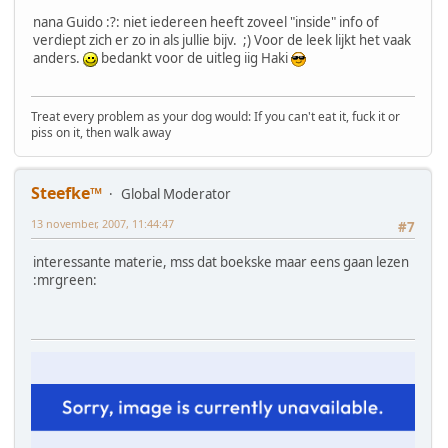
nana Guido :?: niet iedereen heeft zoveel "inside" info of
verdiept zich er zo in als jullie bijv. ;) Voor de leek lijkt het vaak
anders.
bedankt voor de uitleg iig Haki
Treat every problem as your dog would: If you can't eat it, fuck it or
piss on it, then walk away
Steefke™
Global Moderator
13 november, 2007, 11:44:47
#7
interessante materie, mss dat boekske maar eens gaan lezen
:mrgreen: