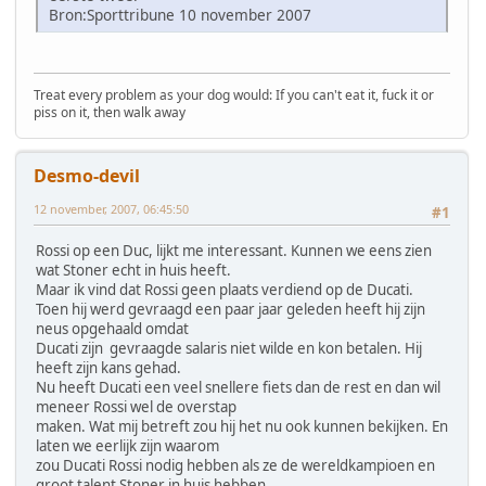
Bron:Sporttribune 10 november 2007
Treat every problem as your dog would: If you can't eat it, fuck it or
piss on it, then walk away
Desmo-devil
12 november, 2007, 06:45:50
#1
Rossi op een Duc, lijkt me interessant. Kunnen we eens zien
wat Stoner echt in huis heeft.
Maar ik vind dat Rossi geen plaats verdiend op de Ducati.
Toen hij werd gevraagd een paar jaar geleden heeft hij zijn
neus opgehaald omdat
Ducati zijn gevraagde salaris niet wilde en kon betalen. Hij
heeft zijn kans gehad.
Nu heeft Ducati een veel snellere fiets dan de rest en dan wil
meneer Rossi wel de overstap
maken. Wat mij betreft zou hij het nu ook kunnen bekijken. En
laten we eerlijk zijn waarom
zou Ducati Rossi nodig hebben als ze de wereldkampioen en
groot talent Stoner in huis hebben.