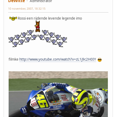
DeWitte
Administrator
10 november, 2007, 18:32:15
Rossi een rijdende levende legende imo
filmke
http://www.youtube.com/watch?v=zL1j9c2H0IY