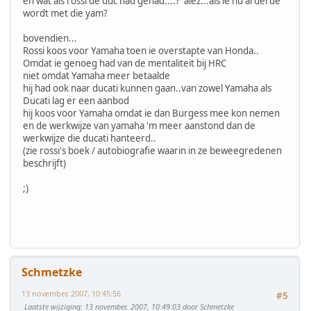
en wat als rossi de duc had gehad....? alez...als ie nu al derde
wordt met die yam?
bovendien...
Rossi koos voor Yamaha toen ie overstapte van Honda..
Omdat ie genoeg had van de mentaliteit bij HRC
niet omdat Yamaha meer betaalde
hij had ook naar ducati kunnen gaan..van zowel Yamaha als
Ducati lag er een aanbod
hij koos voor Yamaha omdat ie dan Burgess mee kon nemen
en de werkwijze van yamaha 'm meer aanstond dan de
werkwijze die ducati hanteerd..
(zie rossi's boek / autobiografie waarin in ze beweegredenen
beschrijft)
;)
Schmetzke
13 november, 2007, 10:45:56
#5
Laatste wijziging
: 13 november, 2007, 10:49:03 door Schmetzke