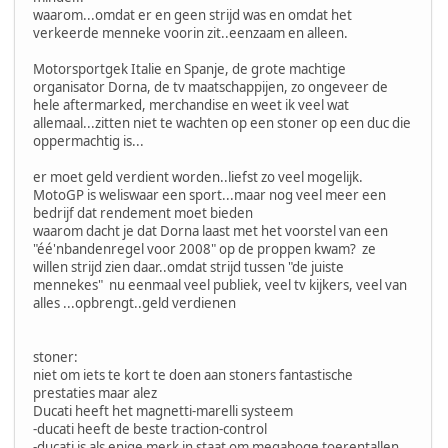
waarom...omdat er en geen strijd was en omdat het
verkeerde menneke voorin zit..eenzaam en alleen.
Motorsportgek Italie en Spanje, de grote machtige
organisator Dorna, de tv maatschappijen, zo ongeveer de
hele aftermarked, merchandise en weet ik veel wat
allemaal...zitten niet te wachten op een stoner op een duc die
oppermachtig is...
er moet geld verdient worden..liefst zo veel mogelijk.
MotoGP is weliswaar een sport...maar nog veel meer een
bedrijf dat rendement moet bieden
waarom dacht je dat Dorna laast met het voorstel van een
"éé'nbandenregel voor 2008" op de proppen kwam? ze
willen strijd zien daar..omdat strijd tussen "de juiste
mennekes" nu eenmaal veel publiek, veel tv kijkers, veel van
alles ...opbrengt..geld verdienen
stoner:
niet om iets te kort te doen aan stoners fantastische
prestaties maar alez
Ducati heeft het magnetti-marelli systeem
-ducati heeft de beste traction-control
-ducati is als enige merk in staat om megahoge toerentallen