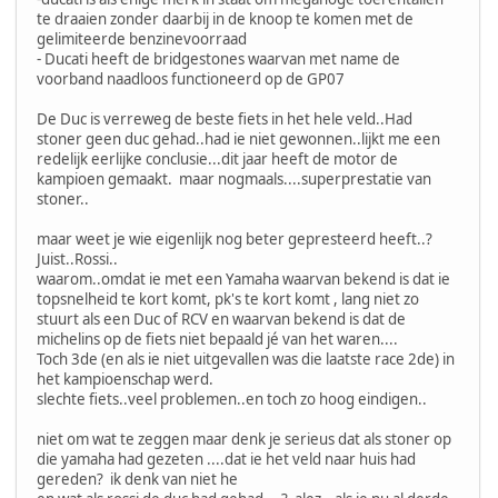
te draaien zonder daarbij in de knoop te komen met de
gelimiteerde benzinevoorraad
- Ducati heeft de bridgestones waarvan met name de
voorband naadloos functioneerd op de GP07
De Duc is verreweg de beste fiets in het hele veld..Had
stoner geen duc gehad..had ie niet gewonnen..lijkt me een
redelijk eerlijke conclusie...dit jaar heeft de motor de
kampioen gemaakt. maar nogmaals....superprestatie van
stoner..
maar weet je wie eigenlijk nog beter gepresteerd heeft..?
Juist..Rossi..
waarom..omdat ie met een Yamaha waarvan bekend is dat ie
topsnelheid te kort komt, pk's te kort komt , lang niet zo
stuurt als een Duc of RCV en waarvan bekend is dat de
michelins op de fiets niet bepaald jé van het waren....
Toch 3de (en als ie niet uitgevallen was die laatste race 2de) in
het kampioenschap werd.
slechte fiets..veel problemen..en toch zo hoog eindigen..
niet om wat te zeggen maar denk je serieus dat als stoner op
die yamaha had gezeten ....dat ie het veld naar huis had
gereden? ik denk van niet he