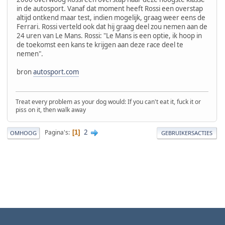
in de autosport. Vanaf dat moment heeft Rossi een overstap
altijd ontkend maar test, indien mogelijk, graag weer eens de
Ferrari. Rossi verteld ook dat hij graag deel zou nemen aan de
24 uren van Le Mans. Rossi: "Le Mans is een optie, ik hoop in
de toekomst een kans te krijgen aan deze race deel te
nemen".
bron
autosport.com
Treat every problem as your dog would: If you can't eat it, fuck it or
piss on it, then walk away
2
Pagina's
1
OMHOOG
GEBRUIKERSACTIES