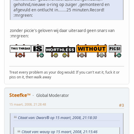
gehohnd,nieuwe o-ring op zuiger ,gemonteerd en
afgevuld en ontlucht in.......25 minuten.Record!
:mrgreen:
zonder piccie's geloven wij daar uiteraard geen snars van
:mrgreen:
Treat every problem as your dog would: If you can't eat it, fuck it or
piss on it, then walk away
Steefke™
Global Moderator
15 maart, 2008, 21:28:48
#3
Citaat van: Dwars® op 15 maart, 2008, 21:18:30
Citaat van: wausy op 15 maart, 2008, 21:15:46