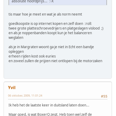
absolute hoofdprijs... :-X
tis maar hoe je meet en wat je als norm neemt
goedkoopste is op internet kopen en zelf doen :roll:
twee grote platteschroevedrijers en platgeslagen vislood ;)
en als je noppenbanden koopt kun je het balanceren
weglaten
als je in Margraten woont ga je niet in Echt een bandje
opleggen
erheen rijden kost ook euries
en zoveel zullen de prijzen niet ontlopen bij de motorzaken
Yvil
06 oktober, 2009, 11:01:24
#55
Ik heb het de laatste keer in duitsland laten doen...
Maar goed, is wat BoxerQ zegt. Heb toen wel zelf de