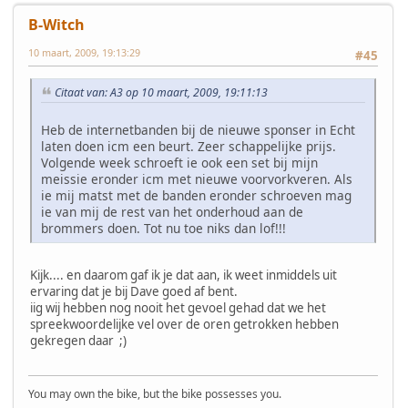
B-Witch
10 maart, 2009, 19:13:29
#45
Citaat van: A3 op 10 maart, 2009, 19:11:13
Heb de internetbanden bij de nieuwe sponser in Echt
laten doen icm een beurt. Zeer schappelijke prijs.
Volgende week schroeft ie ook een set bij mijn
meissie eronder icm met nieuwe voorvorkveren. Als
ie mij matst met de banden eronder schroeven mag
ie van mij de rest van het onderhoud aan de
brommers doen. Tot nu toe niks dan lof!!!
Kijk.... en daarom gaf ik je dat aan, ik weet inmiddels uit
ervaring dat je bij Dave goed af bent.
iig wij hebben nog nooit het gevoel gehad dat we het
spreekwoordelijke vel over de oren getrokken hebben
gekregen daar ;)
You may own the bike, but the bike possesses you.