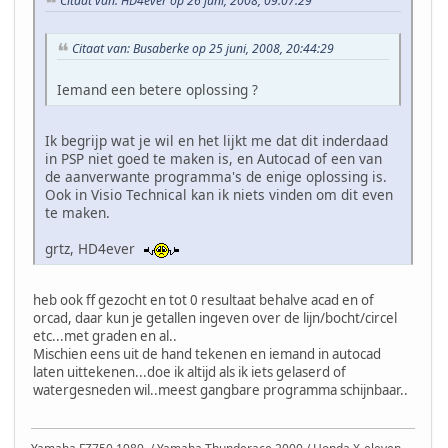
Citaat van: HD4ever op 26 juni, 2008, 09:07:29
Citaat van: Busaberke op 25 juni, 2008, 20:44:29
Iemand een betere oplossing ?
Ik begrijp wat je wil en het lijkt me dat dit inderdaad
in PSP niet goed te maken is, en Autocad of een van
de aanverwante programma's de enige oplossing is.
Ook in Visio Technical kan ik niets vinden om dit even
te maken.
grtz, HD4ever
heb ook ff gezocht en tot 0 resultaat behalve acad en of
orcad, daar kun je getallen ingeven over de lijn/bocht/circel
etc...met graden en al..
Mischien eens uit de hand tekenen en iemand in autocad
laten uittekenen...doe ik altijd als ik iets gelaserd of
watergesneden wil..meest gangbare programma schijnbaar..