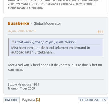
Yamaha FZ750 1989 / Yamaha Thunderace 2000 / Honda X-eleven
2001 / Yamaha FJR1300 2001/Honda Fireblade 2002/CBR1000F
1998/Ducati SF1098 2009
Busaberke
Global Moderator
26 juni, 2008, 17:02:16
#11
Citaat van: FZ_Ron op 26 juni, 2008, 16:49:25
Mischien eens uit de hand tekenen en iemand in
autocad laten uittekenen...
Met Acad kan ik heel goed uit de voeten, dus zo doe ik het nu
dan maar.
Suzuki Hayabusa 1999
Triumph Tiger 2009
Pagina's
1
OMHOOG
GEBRUIKERSACTIES