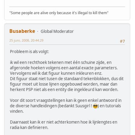
"Some people are alive only because it's illegal to kill them"
Busaberke
Global Moderator
25 juni, 2008, 20:44:29
#7
Probleem is als volgt:
ik wil een rechthoek tekenen met één schuine zijde, en
afgeronde hoeken volgens een aantal exacte parameters.
Vervolgens wil ik dat figuur kunnen inkleuren enz.
Dit figuur staat niet tusen de standaard tekenblokken, dus dit
figuur moet uit losse lijnen opgebouwd worden, maar dan
herkent PSP niet als een entity die ingekleurd kan worden.
Voor dit soort vraagstellingen kan ik geen enkel antwoord in
de diverse handleidingen (bedankt Suusgirl !
) en tutorials
vinden.
Daarnaast kan ik er niet achterkomen hoe ik lijnlengtes en
radia kan definieren.