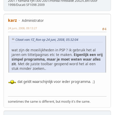
2001 / Yamaha FJR1300 2001/Honda Fireblade 2002/CBR1000F
1998/Ducati SF1098 2009
karz
Administrator
24 juni, 2008, 09:13:27
#4
Citaat van: FZ_Ron op 24 juni, 2008, 05:32:04
wat zijn de moeilijkheden in PSP ? ik gebruik het al
jaren om tittelpaginas etc te maken.
Eigenlijk een vrij
simpel programma, maar je moet weten waar alles
zit
. Met de juiste toolbar geopend word het al een
stuk minder zoeken..
dat geldt waarschijnlijk voor ieder programma. ;)
sometimes the same is different, but mostly it's the same.