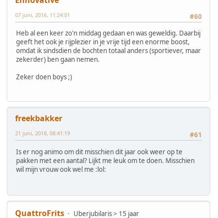
07 juni, 2016, 11:24:01
#60
Heb al een keer zo'n middag gedaan en was geweldig. Daarbij
geeft het ook je rijplezier in je vrije tijd een enorme boost,
omdat ik sindsdien de bochten totaal anders (sportiever, maar
zekerder) ben gaan nemen.
Zeker doen boys ;)
freekbakker
21 juni, 2018, 08:41:19
#61
Is er nog animo om dit misschien dit jaar ook weer op te
pakken met een aantal? Lijkt me leuk om te doen. Misschien
wil mijn vrouw ook wel me :lol:
QuattroFrits
Uberjubilaris > 15 jaar