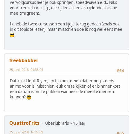
vervolgcursus leer je ook springen, speedwayen e.d.. Niks
voor treuzelaars i.i.g., die rijden alleen als rijdende chicane
mee :mrgreen:.
Ik heb de twee cursussen een tijdje terug gedaan (zoals ook
in dit topic te lezen), maar misschien doe ik nog wel eens mee
.
freekbakker
25 juni, 2018, 09:33:05
#64
Dat klinkt leuk R-yen, en fijn om te zien dat er nog steeds
animo voor is! Misschien leuk om te kijken of er binnnenkort
een datum is om te prikken wanneer de meeste mensen
kunnen?
QuattroFrits
Uberjubilaris > 15 jaar
25 juni, 2018, 16:22:09
#65