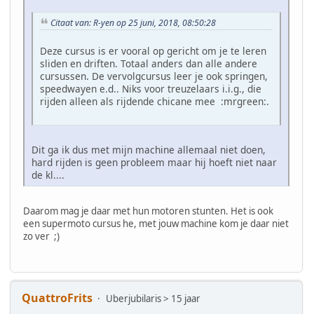
Citaat van: R-yen op 25 juni, 2018, 08:50:28
Deze cursus is er vooral op gericht om je te leren
sliden en driften. Totaal anders dan alle andere
cursussen. De vervolgcursus leer je ook springen,
speedwayen e.d.. Niks voor treuzelaars i.i.g., die
rijden alleen als rijdende chicane mee :mrgreen:.
Dit ga ik dus met mijn machine allemaal niet doen,
hard rijden is geen probleem maar hij hoeft niet naar
de kl....
Daarom mag je daar met hun motoren stunten. Het is ook
een supermoto cursus he, met jouw machine kom je daar niet
zo ver ;)
QuattroFrits
Uberjubilaris > 15 jaar