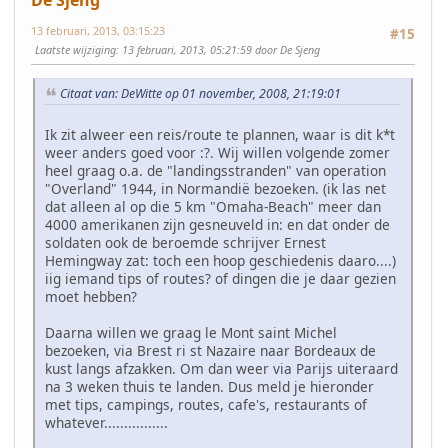
13 februari, 2013, 03:15:23
#15
Laatste wijziging
: 13 februari, 2013, 05:21:59 door De Sjeng
Citaat van: DeWitte op 01 november, 2008, 21:19:01
Ik zit alweer een reis/route te plannen, waar is dit k*t
weer anders goed voor :?. Wij willen volgende zomer
heel graag o.a. de "landingsstranden" van operation
"Overland" 1944, in Normandië bezoeken. (ik las net
dat alleen al op die 5 km "Omaha-Beach" meer dan
4000 amerikanen zijn gesneuveld in: en dat onder de
soldaten ook de beroemde schrijver Ernest
Hemingway zat: toch een hoop geschiedenis daaro....)
iig iemand tips of routes? of dingen die je daar gezien
moet hebben?
Daarna willen we graag le Mont saint Michel
bezoeken, via Brest ri st Nazaire naar Bordeaux de
kust langs afzakken. Om dan weer via Parijs uiteraard
na 3 weken thuis te landen. Dus meld je hieronder
met tips, campings, routes, cafe's, restaurants of
whatever................