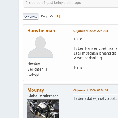
0 leden en 1 gast bekijken dit topic.
Pagina's
1
OMLAAG
HansTielman
07 januari, 2009, 22:13:41
Hallo
Ik ben Hans en zoek naar e
Is er misschien iemand die 
Alvast bedankt. ;)
Newbie
Hans
Berichten: 1
Gelogd
Mounty
08 januari, 2009, 05:54:31
Global Moderator
Ik denk dat wij niet zo bek