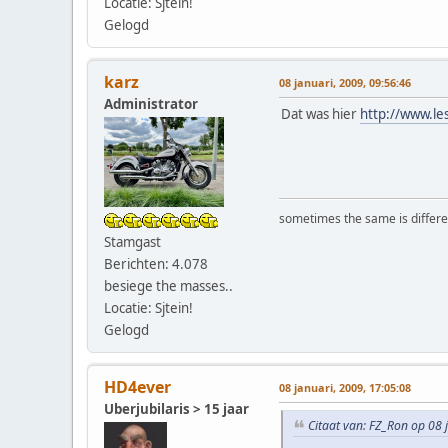
Locatie: Sjtein!
Gelogd
karz
08 januari, 2009, 09:56:46
Administrator
Dat was hier
http://www.le
sometimes the same is differen
Stamgast
Berichten: 4.078
besiege the masses..
Locatie: Sjtein!
Gelogd
HD4ever
08 januari, 2009, 17:05:08
Uberjubilaris > 15 jaar
Citaat van: FZ_Ron op 08 