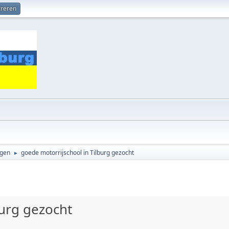
treren
ngen
goede motorrijschool in Tilburg gezocht
►
burg gezocht