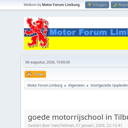
Welkom bij
Motor Forum Limburg
.
Inloggen
Regis
06 augustus, 2026, 15:00:30
Index
Motor Forum Limburg
Algemeen
Voortgezette rijopleidi
►
►
goede motorrijschool in Til
Gestart door HansTielman, 07 januari, 2009, 22:13:41