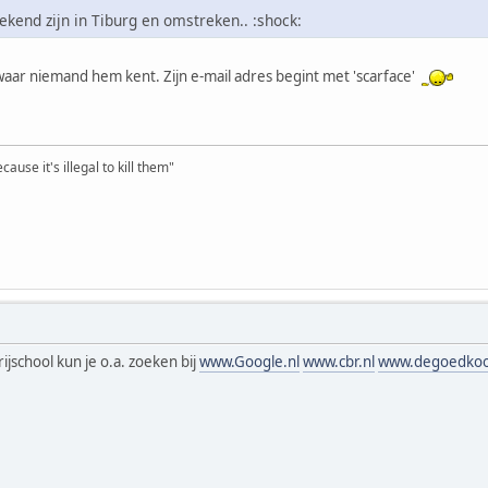
bekend zijn in Tiburg en omstreken.. :shock:
 waar niemand hem kent. Zijn e-mail adres begint met 'scarface'
ause it's illegal to kill them"
school kun je o.a. zoeken bij
www.Google.nl
www.cbr.nl
www.degoedkoop