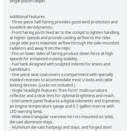
single-piston caliper.
Additional Features
· Three-piece half-fairing provides good wind protection and
excellent aerodynamics.
· Front fairing ports feed air to the cockpit to lighten handling
at higher speeds and provide cooling airflow to the rider.
Large side-ports maximize airflow through the side-mounted
radiators and away from the rider.
· Fins on lower sides of fairing produce down force at high
speeds for enhanced cruising stability.
· Fuel tank designed with sculpted indents for knees and
handlebars.
· One-piece seat cowl covers a compartment with specially
molded recesses to accommodate most U-locks and cable
locking devices. (Locks not included.)
· Single headlight features "free form" multi-curvature
reflector and a clear lens for optimal brightness and reach.
· Instrument panel features a digital odometer and tripmeter,
an engine temperature gauge and 0.7-gallon reserve with
LED warning lamp.
· Wide-view triangular rearview mirrors mounted on solid,
die-cast aluminum stays.
· Aluminum die-cast footpegs and stays, and forged steel