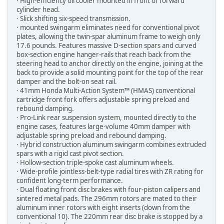
· High-efficiency oil cooler mounted in front of forward
cylinder head.
· Slick shifting six-speed transmission.
· mounted swingarm eliminates need for conventional pivot
plates, allowing the twin-spar aluminum frame to weigh only
17.6 pounds. Features massive D-section spars and curved
box-section engine hanger-rails that reach back from the
steering head to anchor directly on the engine, joining at the
back to provide a solid mounting point for the top of the rear
damper and the bolt-on seat rail.
· 41mm Honda Multi-Action System™ (HMAS) conventional
cartridge front fork offers adjustable spring preload and
rebound damping.
· Pro-Link rear suspension system, mounted directly to the
engine cases, features large-volume 40mm damper with
adjustable spring preload and rebound damping.
· Hybrid construction aluminum swingarm combines extruded
spars with a rigid cast pivot section.
· Hollow-section triple-spoke cast aluminum wheels.
· Wide-profile jointless-belt-type radial tires with ZR rating for
confident long-term performance.
· Dual floating front disc brakes with four-piston calipers and
sintered metal pads. The 296mm rotors are mated to their
aluminum inner rotors with eight inserts (down from the
conventional 10). The 220mm rear disc brake is stopped by a