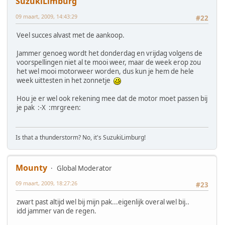
SuzukiLimburg
09 maart, 2009, 14:43:29
#22
Veel succes alvast met de aankoop.
Jammer genoeg wordt het donderdag en vrijdag volgens de
voorspellingen niet al te mooi weer, maar de week erop zou
het wel mooi motorweer worden, dus kun je hem de hele
week uittesten in het zonnetje
Hou je er wel ook rekening mee dat de motor moet passen bij
je pak :-X :mrgreen:
Is that a thunderstorm? No, it's SuzukiLimburg!
Mounty
Global Moderator
09 maart, 2009, 18:27:26
#23
zwart past altijd wel bij mijn pak...eigenlijk overal wel bij..
idd jammer van de regen.