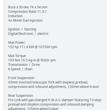
Bore x Stroke 74 x 54 mm
Compression Ratio 11.3:1
Induction
4x 48mm fuel injection
Ignition / Starting
Digital Electronic / electric
Max Power
152 hp 111.8 KW @ 107500 rpm
Max Torque
103 Nm 10.5 kg-m @ 9000r pm
Transmission / Drive
6 Speed / chain
Front Suspension
43mm inverted telescopic fork with stepless preload,
compression and rebound adjustment, 120mm wheel travel
Rear Suspension
Pro-Link with gas-charged H.M.A.S. damper featuring 13-step
preload and stepless compression and rebound damping
adjustment, 135mm wheel travel