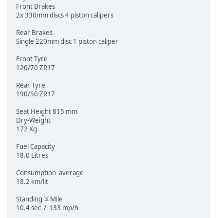
Front Brakes
2x 330mm discs 4 piston calipers
Rear Brakes
Single 220mm disc 1 piston caliper
Front Tyre
120/70 ZR17
Rear Tyre
190/50 ZR17
Seat Height 815 mm
Dry-Weight
172 Kg
Fuel Capacity
18.0 Litres
Consumption average
18.2 km/lit
Standing ¼ Mile
10.4 sec / 133 mp/h