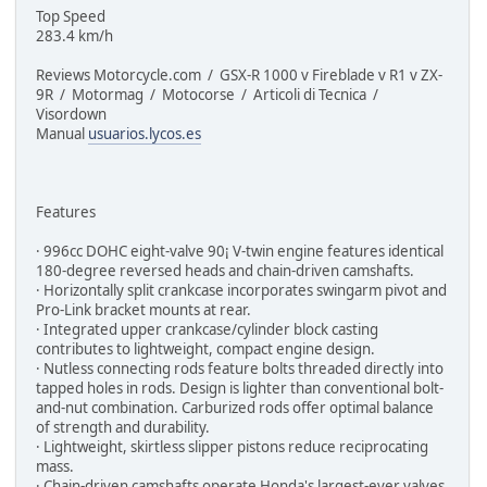
Top Speed
283.4 km/h
Reviews Motorcycle.com / GSX-R 1000 v Fireblade v R1 v ZX-
9R / Motormag / Motocorse / Articoli di Tecnica /
Visordown
Manual
usuarios.lycos.es
Features
· 996cc DOHC eight-valve 90¡ V-twin engine features identical
180-degree reversed heads and chain-driven camshafts.
· Horizontally split crankcase incorporates swingarm pivot and
Pro-Link bracket mounts at rear.
· Integrated upper crankcase/cylinder block casting
contributes to lightweight, compact engine design.
· Nutless connecting rods feature bolts threaded directly into
tapped holes in rods. Design is lighter than conventional bolt-
and-nut combination. Carburized rods offer optimal balance
of strength and durability.
· Lightweight, skirtless slipper pistons reduce reciprocating
mass.
· Chain-driven camshafts operate Honda's largest-ever valves