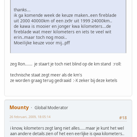
thanks...
ik ga komende week de keuze maken..een fireblade
uit 2000 40000km of een zx9r uit 1999 24000km..
de kawa is mooier en jonger kwa kilometers...de
fireblade wat meer kilometers en iets te veel wit
erin..maar toch nog mooi..
Moeilijke keuze voor mij..pff
zeg Ron...... je staart je toch niet blind op de km stand :roll:
technische staat zegt meer als de km's
ze worden graag terug gedraaid :-X zeker bij deze ketels
Mounty
Global Moderator
26 februari, 2009, 18:05:14
#18
i know, kilometers zegt lang niet alles.....maar je kunt het wel
aan andere details zien of het een eerlijke is qwa kilometers..