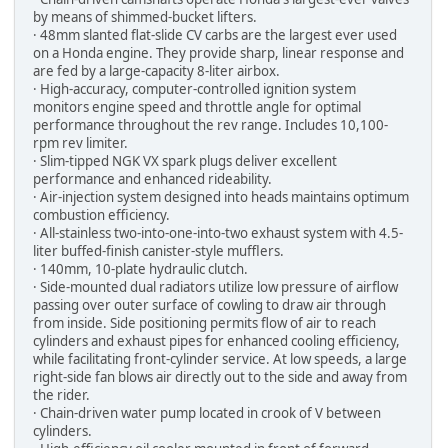
by means of shimmed-bucket lifters.
· 48mm slanted flat-slide CV carbs are the largest ever used
on a Honda engine. They provide sharp, linear response and
are fed by a large-capacity 8-liter airbox.
· High-accuracy, computer-controlled ignition system
monitors engine speed and throttle angle for optimal
performance throughout the rev range. Includes 10,100-
rpm rev limiter.
· Slim-tipped NGK VX spark plugs deliver excellent
performance and enhanced rideability.
· Air-injection system designed into heads maintains optimum
combustion efficiency.
· All-stainless two-into-one-into-two exhaust system with 4.5-
liter buffed-finish canister-style mufflers.
· 140mm, 10-plate hydraulic clutch.
· Side-mounted dual radiators utilize low pressure of airflow
passing over outer surface of cowling to draw air through
from inside. Side positioning permits flow of air to reach
cylinders and exhaust pipes for enhanced cooling efficiency,
while facilitating front-cylinder service. At low speeds, a large
right-side fan blows air directly out to the side and away from
the rider.
· Chain-driven water pump located in crook of V between
cylinders.