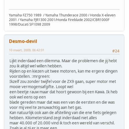
Yamaha FZ750 1989 / Yamaha Thunderace 2000 / Honda X-eleven
2001 / Yamaha FJR1300 2001/Honda Fireblade 2002/CBR1000F
1998/Ducati SF1098 2009
Desmo-devil
10 maart, 2009, 06:42:01
#24
Lijkt inderdaad een dilemma. Maar die problemen die jij hebt
zou ik altijd wel willen hebben.
Rijden op en kiezen uit twee motoren, kan me ergere dingen
voorstellen. :mrgreen:
Ikzelf zou zonder twijfel voor de ZX9 gaan, super motor met
mooie vermogensafgifte. Loopt wel
een beetje rauw maar dat hoort gewoon bij een Kawa. Ik heb
ook wel eens op een
blade gereden maar dat was een van de eersten en die was
voor mij veel te zenuwachtig aan het gas.
Kan natuurlijk ook aan de afstelling van die ene fiets gelegen
hebben. Kilometerstand zegt inderdaad niet alles
maar 40.000 of 20.000 vind ik toch een wereld van verschil.
Zoals je al zij er is maar een