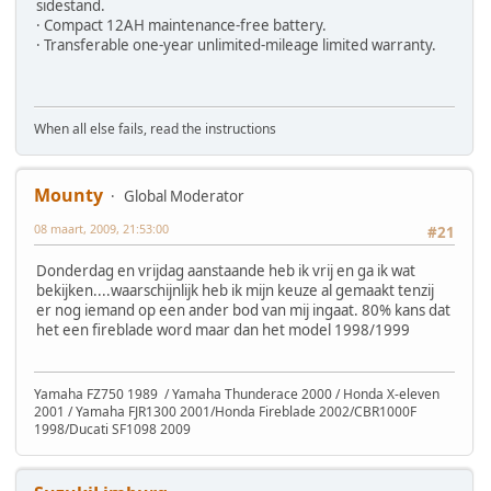
sidestand.
· Compact 12AH maintenance-free battery.
· Transferable one-year unlimited-mileage limited warranty.
When all else fails, read the instructions
Mounty
Global Moderator
08 maart, 2009, 21:53:00
#21
Donderdag en vrijdag aanstaande heb ik vrij en ga ik wat
bekijken....waarschijnlijk heb ik mijn keuze al gemaakt tenzij
er nog iemand op een ander bod van mij ingaat. 80% kans dat
het een fireblade word maar dan het model 1998/1999
Yamaha FZ750 1989 / Yamaha Thunderace 2000 / Honda X-eleven
2001 / Yamaha FJR1300 2001/Honda Fireblade 2002/CBR1000F
1998/Ducati SF1098 2009