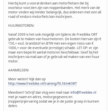
Hierbij kunt u vooral denken aan motorfietsen die bij
voorkeur voorzien zijn van noppenbanden. Het merk van de
motor vinden wij minder belangrijk, dus iedereen met een all
road of enduro motorfiets kan inschrijven.
HUURMOTOREN:
Vanaf 2009 is het ook mogelijk om tijdens de FreeBike ORT
gebruik te maken van huurmotoren. De kosten hiervan zijn €
150,= excl. brandstof en BTW met een eigen risico van €
1000,= voor de eventuele (ernstige) schade. LET OP: er zijn
maar een beperkt aantal motoren beschikbaar. Geef bij het
inschrijven via mail aan of je gebruik wil maken van een huur
motor.
AANMELDEN:
Meer weten? Kijk dan op
http://www.freebike.nl/training/ftt.htm#ORT
Meedoen? Schrijf dan vlug een mail naar
info@freebike.nl
met je naam en adres, motorgegevens en
(noppen)rijervaring zodat we je in de juiste groep in kunnen
delen.