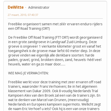
DeWitte
Administrator
27 maart, 2010, 07:40:37
FreeBike organiseert samen met zéér ervaren enduro rijders
een Off Road Training (ORT)
De FreeBike Off Road Training (FTT ORT) wordt georganiseerd
in een grote zandgroeve in Landgraaf Zuid-Limburg. Deze
groeve is ongeveer 1 vierkante kilometer groot en vanaf het
toegangshek is de groeve maar liefst 60 meter diep. In deze
groeve vinden we eigenlijk alle denkbare soorten: harde
paden, gravel, grind, brokken steen, zand, heuvels -héél veel
heuvels, water en ga zo maar door.....
WIE MAG JE VERWACHTEN:
FreeBike werkt voor deze training met zeer ervaren off road
trainers, waaronder Frans Verhoeven; 8e in het algemeen
klassement van Dakar 2009. Ook 8-voudig Nederlands Trial
Kampioen Alex van den Broek zal een van de trainers zijn. En
wat te denken van Marcel van Drunen, (meervoudig)
Nederlands en Europees kampioen supermoto. Wellicht zegt
de naam Eric Verhoef u iets? Ook hij is een van onze trainers