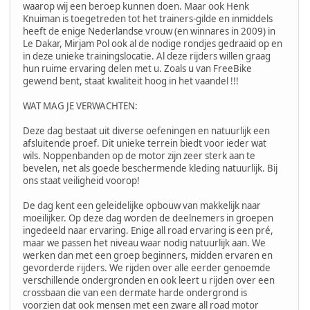
waarop wij een beroep kunnen doen. Maar ook Henk
Knuiman is toegetreden tot het trainers-gilde en inmiddels
heeft de enige Nederlandse vrouw (en winnares in 2009) in
Le Dakar, Mirjam Pol ook al de nodige rondjes gedraaid op en
in deze unieke trainingslocatie. Al deze rijders willen graag
hun ruime ervaring delen met u. Zoals u van FreeBike
gewend bent, staat kwaliteit hoog in het vaandel !!!
WAT MAG JE VERWACHTEN:
Deze dag bestaat uit diverse oefeningen en natuurlijk een
afsluitende proef. Dit unieke terrein biedt voor ieder wat
wils. Noppenbanden op de motor zijn zeer sterk aan te
bevelen, net als goede beschermende kleding natuurlijk. Bij
ons staat veiligheid voorop!
De dag kent een geleidelijke opbouw van makkelijk naar
moeilijker. Op deze dag worden de deelnemers in groepen
ingedeeld naar ervaring. Enige all road ervaring is een pré,
maar we passen het niveau waar nodig natuurlijk aan. We
werken dan met een groep beginners, midden ervaren en
gevorderde rijders. We rijden over alle eerder genoemde
verschillende ondergronden en ook leert u rijden over een
crossbaan die van een dermate harde ondergrond is
voorzien dat ook mensen met een zware all road motor