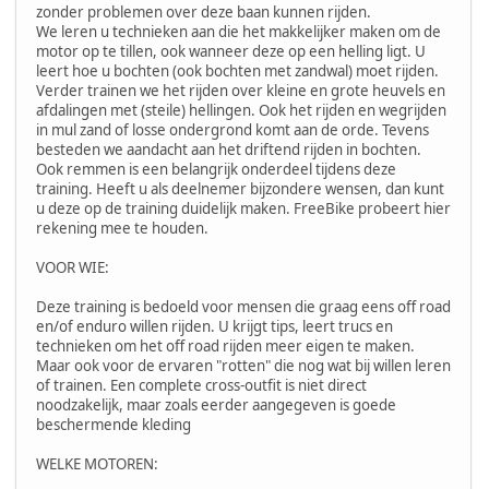
zonder problemen over deze baan kunnen rijden.
We leren u technieken aan die het makkelijker maken om de
motor op te tillen, ook wanneer deze op een helling ligt. U
leert hoe u bochten (ook bochten met zandwal) moet rijden.
Verder trainen we het rijden over kleine en grote heuvels en
afdalingen met (steile) hellingen. Ook het rijden en wegrijden
in mul zand of losse ondergrond komt aan de orde. Tevens
besteden we aandacht aan het driftend rijden in bochten.
Ook remmen is een belangrijk onderdeel tijdens deze
training. Heeft u als deelnemer bijzondere wensen, dan kunt
u deze op de training duidelijk maken. FreeBike probeert hier
rekening mee te houden.
VOOR WIE:
Deze training is bedoeld voor mensen die graag eens off road
en/of enduro willen rijden. U krijgt tips, leert trucs en
technieken om het off road rijden meer eigen te maken.
Maar ook voor de ervaren "rotten" die nog wat bij willen leren
of trainen. Een complete cross-outfit is niet direct
noodzakelijk, maar zoals eerder aangegeven is goede
beschermende kleding
WELKE MOTOREN: