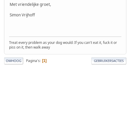
Met vriendelijke groet,
Simon Vrijhoff
Treat every problem as your dog would: If you can't eat it, fuck it or
piss on it, then walk away
Pagina's
1
OMHOOG
GEBRUIKERSACTIES